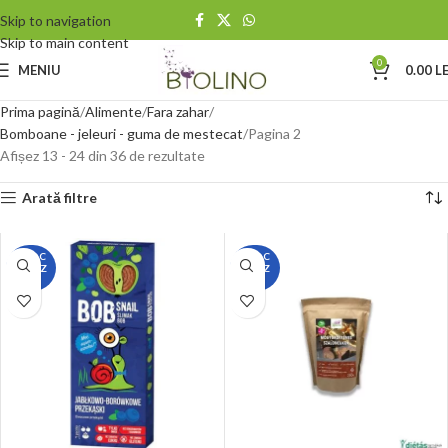
Skip to navigation
Skip to main content
0
MENIU
0.00
LE
Prima pagină
Alimente
Fara zahar
Bomboane - jeleuri - guma de mestecat
Pagina 2
Afișez 13 - 24 din 36 de rezultate
Arată filtre
STOC
STOC
EPUIZ
EPUIZ
AT
AT