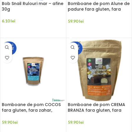
Bob Snail Rulouri mar – afine
Bomboane de pom Alune de
30g
padure fara gluten, fara
zahar, vegane 250g Szafi
Reform
6.10
lei
59.90
lei
CITEȘTE MAI MULT
CITEȘTE MAI MULT
STOC
STOC
EPUIZ
EPUIZ
AT
AT
Bomboane de pom COCOS
Bomboane de pom CREMA
fara gluten, fara zahar,
BRANZA fara gluten, fara
vegane 250g Szafi Reform
zahar, vegane 250g Szafi
Reform
59.90
lei
59.90
lei
CITEȘTE MAI MULT
CITEȘTE MAI MULT