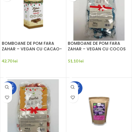
BOMBOANE DE POM FARA
BOMBOANE DE POM FARA
ZAHAR – VEGAN CU CACAO-
ZAHAR – VEGAN CU COCOS
ROM 250G HEALTH M
450G HEALTH M
42.70
lei
51.10
lei
CITEȘTE MAI MULT
CITEȘTE MAI MULT
STOC
STOC
EPUIZ
EPUIZ
AT
AT