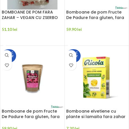
BOMBOANE DE POM FARA
Bomboane de pom Fructe
ZAHAR – VEGAN CU ZSERBO
De Padure fara gluten, fara
450g HEALTH M
zahar, vegane 250g Szafi
Reform
51.10
lei
59.90
lei
CITEȘTE MAI MULT
CITEȘTE MAI MULT
STOC
STOC
EPUIZ
EPUIZ
AT
AT
Bomboane de pom Fructe
Bomboane elvetiene cu
De Padure fara gluten, fara
plante si lamaita fara zahar
zahar, vegane 250g Szafi
40g Ricola
Reform
59.90
lei
7.20
lei