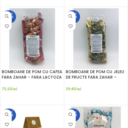
STOC
STOC
EPUIZ
EPUIZ
AT
AT
BOMBOANE DE POM CU CAFEA
BOMBOANE DE POM CU JELEU
FARA ZAHAR – FARA LACTOZA
DE FRUCTE FARA ZAHAR –
500G PALEOLIT
FARA LACTOZA 300G
PALEOLIT
75.50
lei
59.40
lei
CITEȘTE MAI MULT
CITEȘTE MAI MULT
STOC
STOC
EPUIZ
EPUIZ
AT
AT