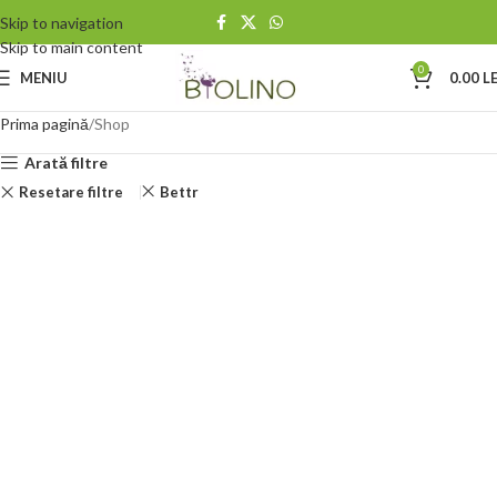
Skip to navigation
Skip to main content
0
MENIU
0.00
LE
Prima pagină
Shop
Arată filtre
Resetare filtre
Bettr