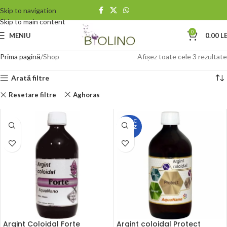
Skip to navigation
Skip to main content
0
MENIU
0.00
LE
Prima pagină
Shop
Afișez toate cele 3 rezultate
Arată filtre
Resetare filtre
Aghoras
STOC
EPUIZ
AT
Argint Coloidal Forte
Argint coloidal Protect