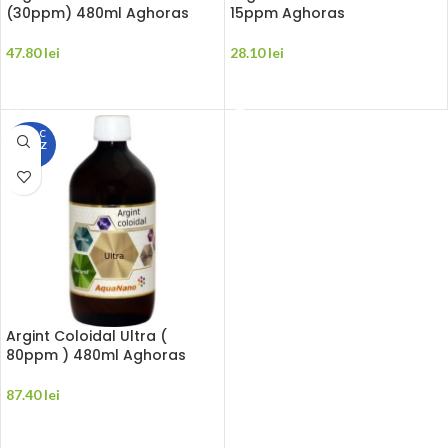
(30ppm) 480ml Aghoras
15ppm Aghoras
47.80
lei
28.10
lei
ADAUGĂ ÎN COȘ
CITEȘTE MAI MULT
STOC
EPUIZ
AT
Argint Coloidal Ultra (
80ppm ) 480ml Aghoras
87.40
lei
CITEȘTE MAI MULT