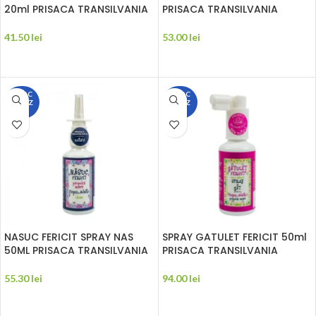
20ml PRISACA TRANSILVANIA
PRISACA TRANSILVANIA
41.50
lei
53.00
lei
ADAUGĂ ÎN COȘ
ADAUGĂ ÎN COȘ
STOC
STOC
EPUIZ
EPUIZ
AT
AT
NASUC FERICIT SPRAY NAS
SPRAY GATULET FERICIT 50ml
50ML PRISACA TRANSILVANIA
PRISACA TRANSILVANIA
55.30
lei
94.00
lei
CITEȘTE MAI MULT
CITEȘTE MAI MULT