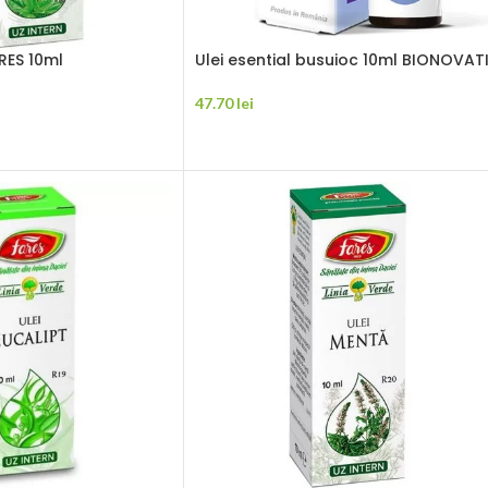
ARES 10ml
Ulei esential busuioc 10ml BIONOVAT
47.70
lei
ADAUGĂ ÎN COȘ