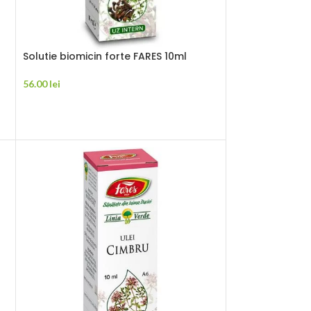
Solutie biomicin forte FARES 10ml
56.00
lei
ADAUGĂ ÎN COȘ