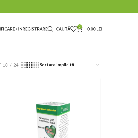
0
FICARE / ÎNREGISTRARE
CAUTĂ
0.00
LEI
18
24