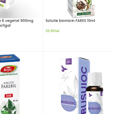
6 vegetal 900mg
Solutie biomicin FARES 10ml
ofigal
31.90
lei
ADAUGĂ ÎN COȘ