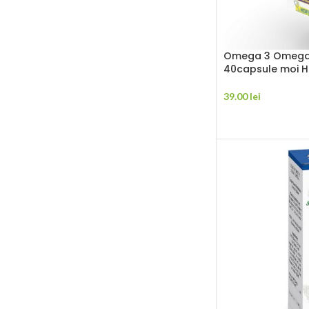
Omega 3 Omega 
40capsule moi H
39.00
lei
ADAUGĂ ÎN COȘ