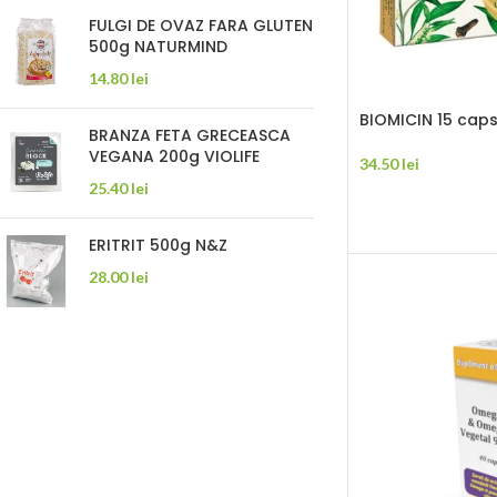
FULGI DE OVAZ FARA GLUTEN
500g NATURMIND
14.80
lei
BIOMICIN 15 caps
BRANZA FETA GRECEASCA
VEGANA 200g VIOLIFE
34.50
lei
25.40
lei
ADAUGĂ ÎN COȘ
ERITRIT 500g N&Z
28.00
lei