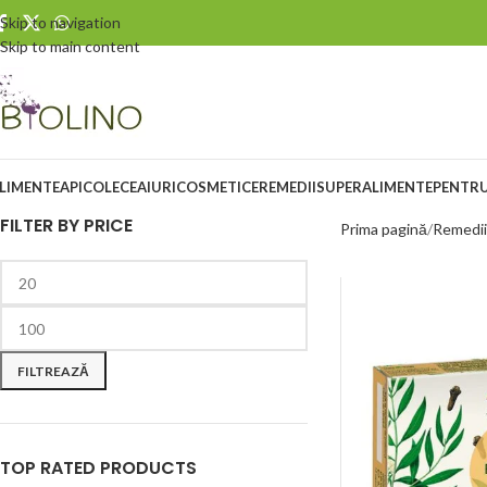
Skip to navigation
Skip to main content
LIMENTE
APICOLE
CEAIURI
COSMETICE
REMEDII
SUPERALIMENTE
PENTRU
FILTER BY PRICE
Prima pagină
Remedii
FILTREAZĂ
TOP RATED PRODUCTS