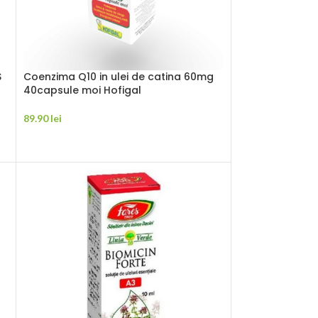
S
Coenzima Q10 in ulei de catina 60mg
40capsule moi Hofigal
89.90
lei
ADAUGĂ ÎN COȘ