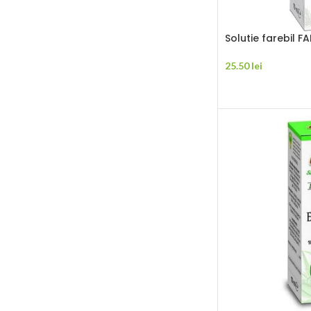
Solutie farebil F
25.50
lei
ADAUGĂ ÎN COȘ