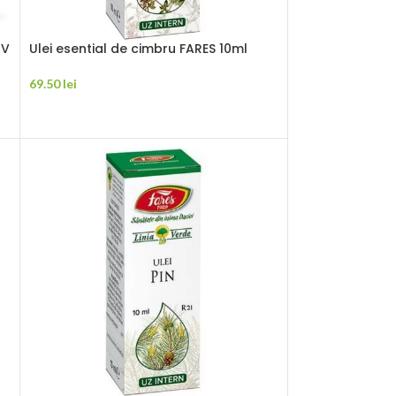
IV
Ulei esential de cimbru FARES 10ml
69.50
lei
ADAUGĂ ÎN COȘ