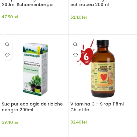
200ml Schoenenberger
echinacea 200ml
Schoenenberger
47.50
lei
51.10
lei
ADAUGĂ ÎN COȘ
ADAUGĂ ÎN COȘ
Suc pur ecologic de ridiche
Vitamina C – Sirop 118ml
neagra 200ml
ChildLife
Schoenenberger
82.40
lei
39.40
lei
ADAUGĂ ÎN COȘ
ADAUGĂ ÎN COȘ