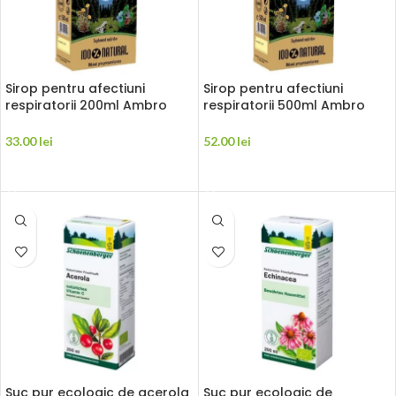
Sirop pentru afectiuni
Sirop pentru afectiuni
respiratorii 200ml Ambro
respiratorii 500ml Ambro
Plant
Plant
33.00
lei
52.00
lei
ADAUGĂ ÎN COȘ
ADAUGĂ ÎN COȘ
Suc pur ecologic de acerola
Suc pur ecologic de