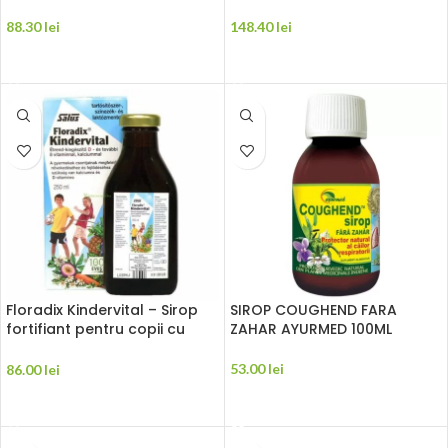
88.30
lei
148.40
lei
ADAUGĂ ÎN COȘ
ADAUGĂ ÎN COȘ
Floradix Kindervital – Sirop
SIROP COUGHEND FARA
fortifiant pentru copii cu
ZAHAR AYURMED 100ML
vitamine si calciu 250ml
Salus
53.00
lei
86.00
lei
ADAUGĂ ÎN COȘ
ADAUGĂ ÎN COȘ