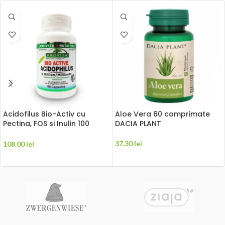
Acidofilus Bio-Activ cu
Aloe Vera 60 comprimate
Pectina, FOS si Inulin 100
DACIA PLANT
capsule PROVITA NUTRITION
37.30
lei
108.00
lei
ADAUGĂ ÎN COȘ
ADAUGĂ ÎN COȘ