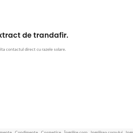
xtract de trandafir.
ta contactul direct cu razele solare.
imente
,
Condimente
,
Cosmetice
,
Îngrijire corp
,
Ingrijirea corpului
,
Ingr