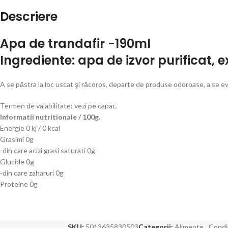
Descriere
Apa de trandafir -190ml
Ingrediente:
apa de izvor purificat, e
A se păstra la loc uscat şi răcoros, departe de produse odoroase, a se evi
Termen de valabilitate: vezi pe capac.
Informatii nutritionale / 100g.
Energie 0 kj / 0 kcal
Grasimi 0g
-din care acizi grasi saturati 0g
Glucide 0g
-din care zaharuri 0g
Proteine 0g
SKU:
5013635830503
Categorii:
Alimente
,
Cond