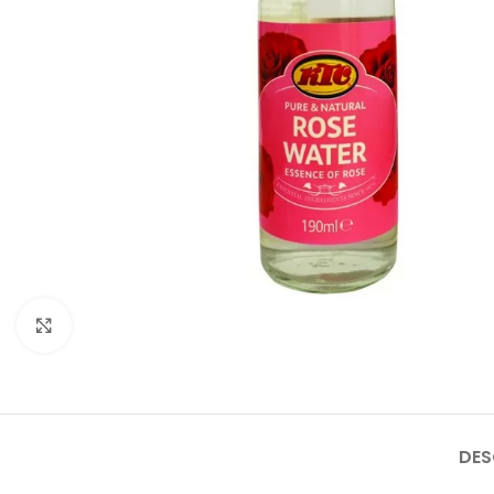
Faceți click pentru a mări
DES