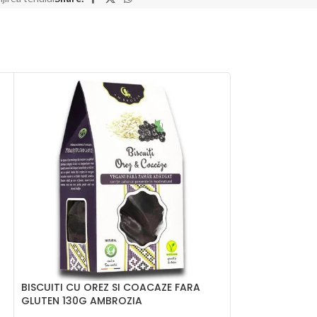
BISCUITI CU OREZ SI COACAZE FARA
DROPSURI ADIO
GLUTEN 130G AMBROZIA
SONNENTOR