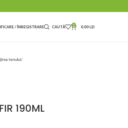
0
FICARE / ÎNREGISTRARE
CAUTĂ
0.00
LEI
ijirea tenului
FIR 190ML