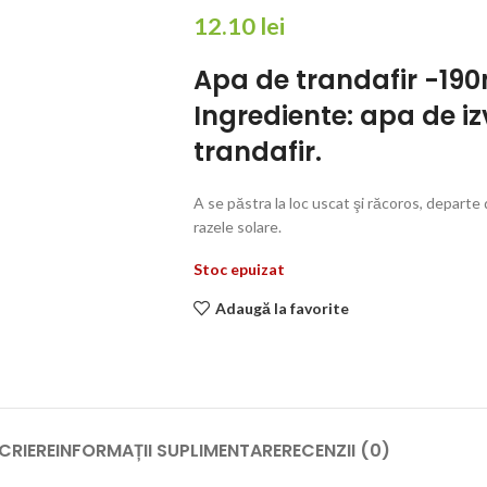
12.10
lei
Apa de trandafir -19
Ingrediente:
apa de izv
trandafir.
A se păstra la loc uscat şi răcoros, departe
razele solare.
Stoc epuizat
Adaugă la favorite
CRIERE
INFORMAȚII SUPLIMENTARE
RECENZII (0)