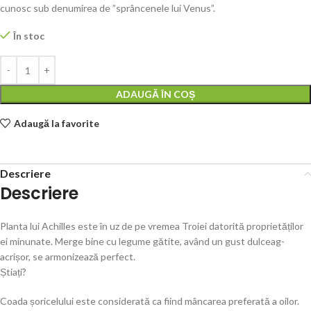
cunosc sub denumirea de ”sprâncenele lui Venus”.
În stoc
ADAUGĂ ÎN COȘ
Adaugă la favorite
Descriere
Descriere
Planta lui Achilles este în uz de pe vremea Troiei datorită proprietăților
ei minunate. Merge bine cu legume gătite, având un gust dulceag-
acrișor, se armonizează perfect.
Știați?
Coada șoricelului este considerată ca fiind mâncarea preferată a oilor.