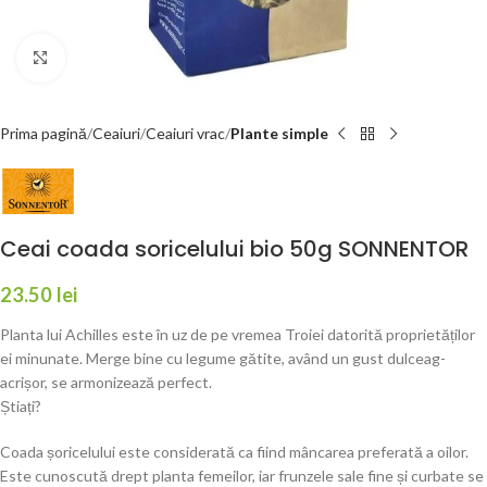
Faceți click pentru a mări
Prima pagină
Ceaiuri
Ceaiuri vrac
Plante simple
Ceai coada soricelului bio 50g SONNENTOR
23.50
lei
Planta lui Achilles este în uz de pe vremea Troiei datorită proprietăților
ei minunate. Merge bine cu legume gătite, având un gust dulceag-
acrișor, se armonizează perfect.
Știați?
Coada șoricelului este considerată ca fiind mâncarea preferată a oilor.
Este cunoscută drept planta femeilor, iar frunzele sale fine și curbate se