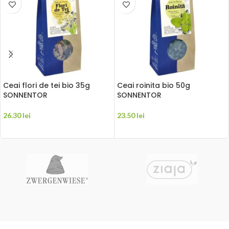
Ceai flori de tei bio 35g
Ceai roinita bio 50g
SONNENTOR
SONNENTOR
26.30
lei
23.50
lei
ADAUGĂ ÎN COȘ
ADAUGĂ ÎN COȘ