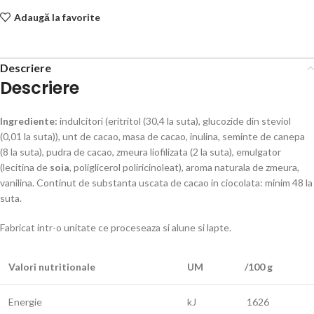
Adaugă la favorite
Descriere
Descriere
Ingrediente:
indulcitori (eritritol (30,4 la suta), glucozide din steviol
(0,01 la suta)), unt de cacao, masa de cacao, inulina, seminte de canepa
(8 la suta), pudra de cacao, zmeura liofilizata (2 la suta), emulgator
(lecitina de
soia
, poliglicerol poliricinoleat), aroma naturala de zmeura,
vanilina. Continut de substanta uscata de cacao in ciocolata: minim 48 la
suta.
Fabricat intr-o unitate ce proceseaza si alune si lapte.
Valori nutritionale
UM
/100 g
Energie
kJ
1626