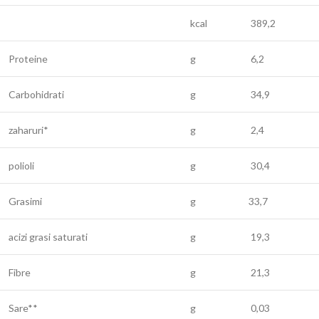
kcal
389,2
Proteine
g
6,2
Carbohidrati
g
34,9
zaharuri*
g
2,4
polioli
g
30,4
Grasimi
g
33,7
acizi grasi saturati
g
19,3
Fibre
g
21,3
Sare**
g
0,03