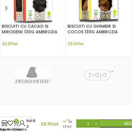
BISCUITI CU CACAO SI
BISCUITI CU GHIMBIR SI
MIRODENII 130G AMBROZIA
COCOS 130G AMBROZIA
12.20
lei
13.50
lei
ADAUGĂ ÎN COȘ
ADAUGĂ ÎN COȘ
Ciocolata
amaruie
cu
seminte
de
canepa si
zmeura
În
0
18.90
lei
ADA
fara
stoc
agazin
ista de dorințe
Coș
Contul meu
zahar