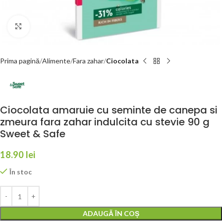
Faceți click pentru a mări
Prima pagină
Alimente
Fara zahar
Ciocolata
Ciocolata amaruie cu seminte de canepa si
zmeura fara zahar indulcita cu stevie 90 g
Sweet & Safe
18.90
lei
În stoc
ADAUGĂ ÎN COȘ