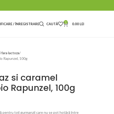
0
FICARE / ÎNREGISTRARE
CAUTĂ
0.00
LEI
i fara lactoza
bio Rapunzel, 100g
az si caramel
io Rapunzel, 100g
ă pentru toți gurmanzii care nu se pot hotărâ între