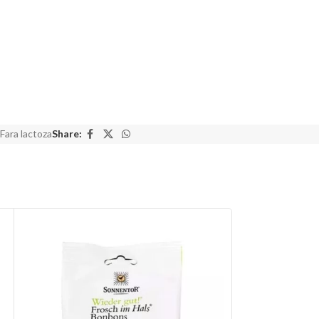
Fara lactoza
Share: