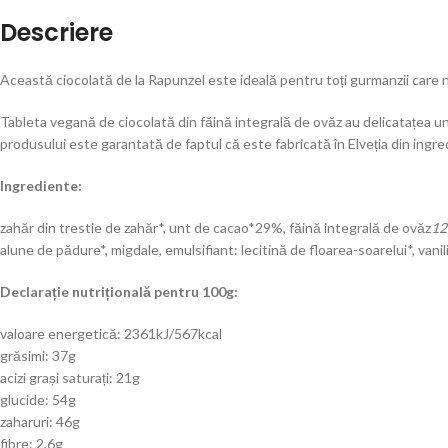
Descriere
Această ciocolată de la Rapunzel este ideală pentru toți gurmanzii care nu
Tableta vegană de ciocolată din făină integrală de ovăz au delicatațea unu
produsului este garantată de faptul că este fabricată în Elveția din ingre
Ingrediente:
zahăr din trestie de zahăr*, unt de cacao*29%, făină integrală de ovăz
12
alune de pădure*, migdale, emulsifiant: lecitină de floarea-soarelui*, vani
Declarație nutrițională pentru 100g:
valoare energetică: 2361kJ/567kcal
grăsimi: 37g
acizi grași saturați: 21g
glucide: 54g
zaharuri: 46g
fibre: 2,6g