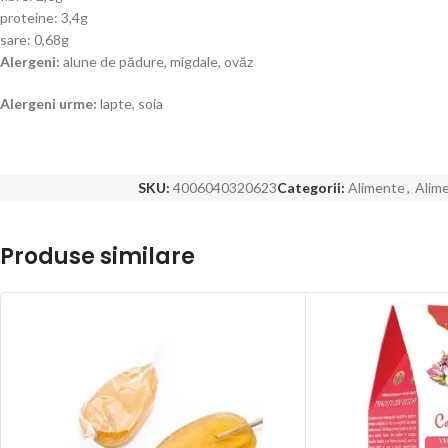
proteine: 3,4g
sare: 0,68g
Alergeni:
alune de pădure, migdale, ovăz
Alergeni urme:
lapte, soia
SKU:
4006040320623
Categorii:
Alimente
,
Alime
Produse similare