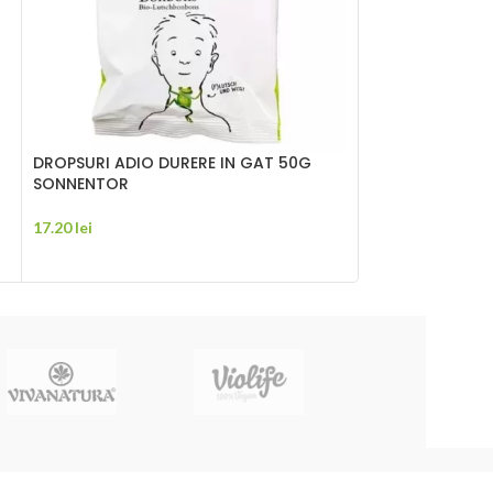
DROPSURI ADIO DURERE IN GAT 50G
TURMERIC BIO 
SONNENTOR
15.00
lei
17.20
lei
ADAUGĂ ÎN CO
ADAUGĂ ÎN COȘ