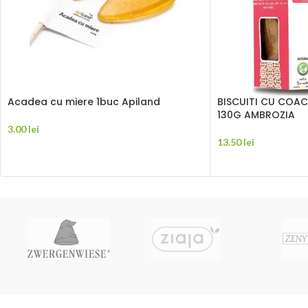
Acadea cu miere 1buc Apiland
BISCUITI CU COAC
130G AMBROZIA
3.00
lei
13.50
lei
ADAUGĂ ÎN COȘ
ADAUGĂ ÎN COȘ