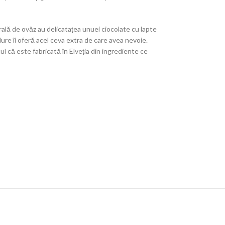
ală de ovăz au delicatațea unuei ciocolate cu lapte
dure îi oferă acel ceva extra de care avea nevoie.
l că este fabricată în Elveția din ingrediente ce