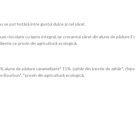
 se pot hotărâ între gustul dulce și cel sărat.
ei ciocolate cu lapte integral, iar crocantul sărat din alune de pădure îi
diente ce provin din agricultură ecologică.
%,
alune de pădure caramelizate* 11% (zahăr din trestie de zahăr*, chip
lie Bourbon*. *provin din agricultură ecologică.