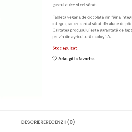
gustul dulce și cel sărat.
Tableta vegană de ciocolată din făină integr
integral, iar crocantul sărat din alune de pă
Calitatea produsului este garantată de faptu
provin din agricultură ecologică.
Stoc epuizat
Adaugă la favorite
DESCRIERE
RECENZII (0)