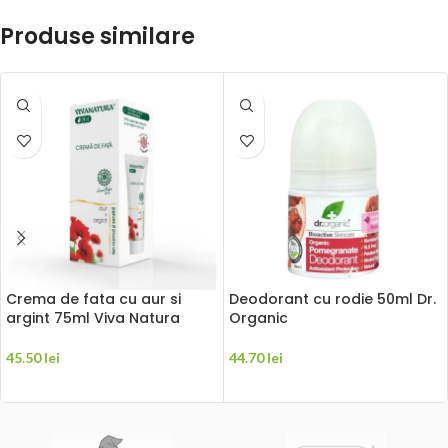
Produse similare
Crema de fata cu aur si
Deodorant cu rodie 50ml Dr.
argint 75ml Viva Natura
Organic
45.50
lei
44.70
lei
ADAUGĂ ÎN COȘ
ADAUGĂ ÎN COȘ