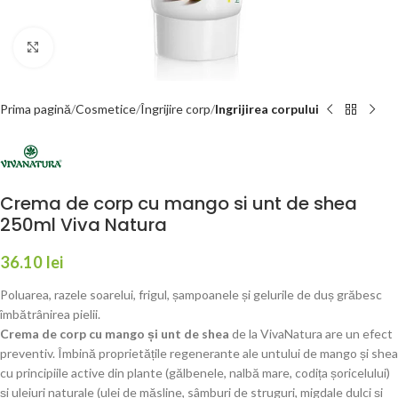
Faceți click pentru a mări
Prima pagină
Cosmetice
Îngrijire corp
Ingrijirea corpului
Crema de corp cu mango si unt de shea
250ml Viva Natura
36.10
lei
Poluarea, razele soarelui, frigul, șampoanele și gelurile de duș grăbesc
îmbătrânirea pielii.
Crema de corp cu mango și unt de shea
de la VivaNatura are un efect
preventiv. Îmbină proprietățile regenerante ale untului de mango și shea
cu principiile active din plante (gălbenele, nalbă mare, codița șoricelului)
și uleiuri naturale (ulei de măsline, sâmburi de struguri, migdale dulci și