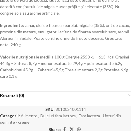
lapte si derivati de lactoza. Gustul său este delicat, bine echilibrat
datorită conținutului de migdale ușor prăjite și selectate (35%). Nu
conține soia sau arome artificiale.
Ingrediente:
zahar, ulei de floarea soarelui, migdale (35%), unt de cacao,
proteine din mazare, emulgator: lecitina de floarea soarelui; sare, aromă.
Alergeni: migdale. Poate contine urme de fructe decojite. Greutate
neta: 240 g.
Valorile nutriționale
medii la 100 g Energie 2550 kJ – 613 Kcal Grasimi
44,3g – Saturat 8,7g – mononesaturate 29,4g – polinesaturate 6,2g
Carbohidrați 45,9g – Zaharuri 45,5g Fibre alimentare 2,2g Proteine 6,6g
sare 0,1 g
Recenzii (0)
SKU:
8010024001114
Categorii:
Alimente
,
Dulciuri fara lactoza
,
Fara lactoza
,
Unturi din
seminte - creme
Share: