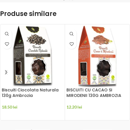
Produse similare
Biscuiti Ciocolata Naturala
BISCUITI CU CACAO SI
130g Ambrozia
MIRODENII 130G AMBROZIA
18.50
lei
12.20
lei
ADAUGĂ ÎN COȘ
ADAUGĂ ÎN COȘ