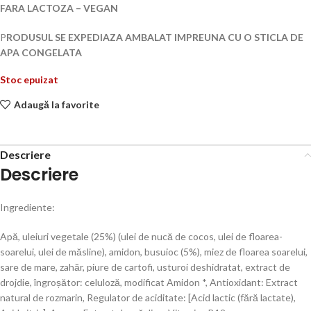
FARA LACTOZA – VEGAN
P
RODUSUL SE EXPEDIAZA AMBALAT IMPREUNA CU O STICLA DE
APA CONGELATA
Stoc epuizat
Adaugă la favorite
Descriere
Descriere
Ingrediente:
Apă, uleiuri vegetale (25%) (ulei de nucă de cocos, ulei de floarea-
soarelui, ulei de măsline), amidon, busuioc (5%), miez de floarea soarelui,
sare de mare, zahăr, piure de cartofi, usturoi deshidratat, extract de
drojdie, îngroșător: celuloză, modificat Amidon *, Antioxidant: Extract
natural de rozmarin, Regulator de aciditate: [Acid lactic (fără lactate),