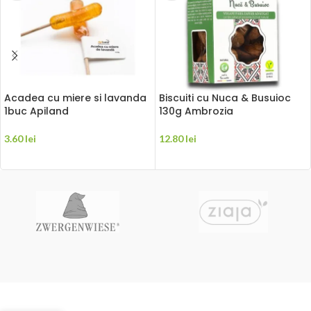
Acadea cu miere si lavanda
Biscuiti cu Nuca & Busuioc
1buc Apiland
130g Ambrozia
3.60
lei
12.80
lei
ADAUGĂ ÎN COȘ
ADAUGĂ ÎN COȘ