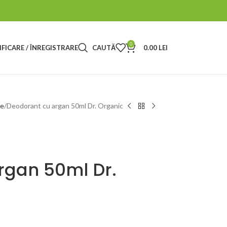
0
FICARE / ÎNREGISTRARE
CAUTĂ
0.00
LEI
te
Deodorant cu argan 50ml Dr. Organic
rgan 50ml Dr.