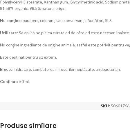
Polyglyceryl-3 stearate, Xanthan gum, Glycyrrhetinic acid, Sodium phytate,
81.58% organic, 98.5% natural origin
Nu conţine:
parabeni, coloranţi sau conservanţi dăunători, SLS.
Utilizare:
Se aplică pe pielea curata ori de câte ori este necesar. Înainte 
Nu conţine ingrediente de origine animală, astfel este potrivit pentru veg
Este destinat pentru uz extern.
Efecte:
hidratare, combaterea mirosurilor neplăcute, antibacterian.
Conţinut:
50 ml.
SKU:
50601766
Produse similare