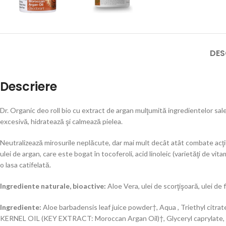
DES
Descriere
Dr. Organic deo roll bio cu extract de argan mulţumită ingredientelor sal
excesivă, hidratează şi calmează pielea.
Neutralizează mirosurile neplăcute, dar mai mult decât atât combate acţiun
ulei de argan, care este bogat în tocoferoli, acid linoleic (varietăţi de vi
o lasa catifelată.
Ingrediente naturale, bioactive:
Aloe Vera, ulei de scorţişoară, ulei de 
Ingrediente:
Aloe barbadensis leaf juice powder†, Aqua , Triethyl citra
KERNEL OIL (KEY EXTRACT: Moroccan Argan Oil)†, Glyceryl caprylate, So