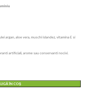
uminiu
lei argan, aloe vera, muschi islandez, vitamina E si
oranti artificiali, arome sau conservanti nocivi.
UGĂ ÎN COȘ