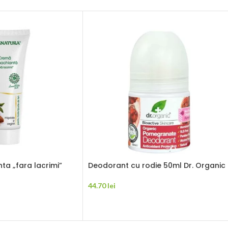
a „fara lacrimi”
Deodorant cu rodie 50ml Dr. Organic
44.70
lei
ADAUGĂ ÎN COȘ