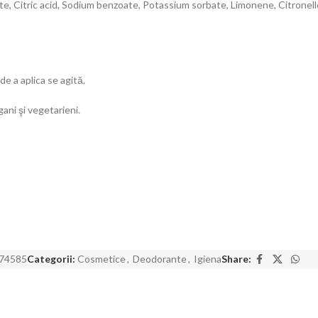
 Citric acid, Sodium benzoate, Potassium sorbate, Limonene, Citronellol, G
de a aplica se agită.
ani şi vegetarieni.
74585
Categorii:
Cosmetice
,
Deodorante
,
Igiena
Share: