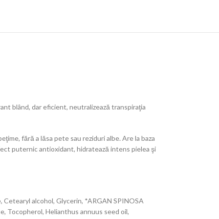
nt blând, dar eficient, neutralizează transpiraţia
eţime, fără a lăsa pete sau reziduri albe. Are la baza
efect puternic antioxidant, hidratează intens pielea şi
rate, Cetearyl alcohol, Glycerin, *ARGAN SPINOSA
e, Tocopherol, Helianthus annuus seed oil,