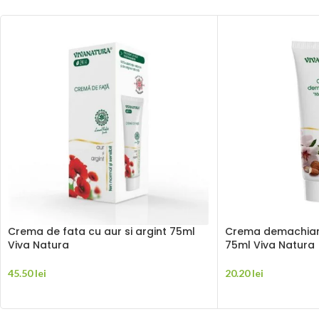
Crema de fata cu aur si argint 75ml
Crema demachiant
Viva Natura
75ml Viva Natura
45.50
lei
20.20
lei
ADAUGĂ ÎN COȘ
ADAUGĂ ÎN COȘ