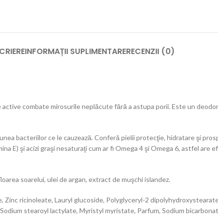
CRIERE
INFORMAȚII SUPLIMENTARE
RECENZII (0)
e active combate mirosurile neplăcute fără a astupa porii. Este un deodora
ea bacteriilor ce le cauzează. Conferă pielii protecţie, hidratare şi prosp
tamina E) şi acizi graşi nesaturaţi cum ar fi Omega 4 şi Omega 6, astfel are 
floarea soarelui, ulei de argan, extract de muşchi islandez.
te, Zinc ricinoleate, Lauryl glucoside, Polyglyceryl-2 dipolyhydroxystea
dium stearoyl lactylate, Myristyl myristate, Parfum, Sodium bicarbonat