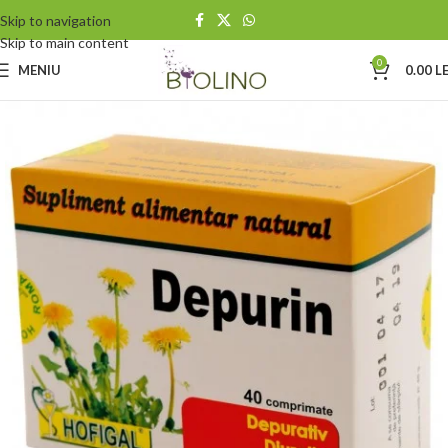
Skip to navigation
Skip to main content
0
MENIU
0.00
LE