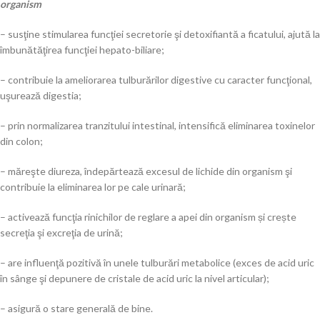
organism
– susţine stimularea funcţiei secretorie şi detoxifiantă a ficatului, ajută la
îmbunătăţirea funcţiei hepato-biliare;
– contribuie la ameliorarea tulburărilor digestive cu caracter funcţional,
uşurează digestia;
– prin normalizarea tranzitului intestinal, intensifică eliminarea toxinelor
din colon;
– măreşte diureza, îndepărtează excesul de lichide din organism şi
contribuie la eliminarea lor pe cale urinară;
– activează funcţia rinichilor de reglare a apei din organism și crește
secreţia şi excreţia de urină;
– are influenţă pozitivă în unele tulburări metabolice (exces de acid uric
în sânge şi depunere de cristale de acid uric la nivel articular);
– asigură o stare generală de bine.