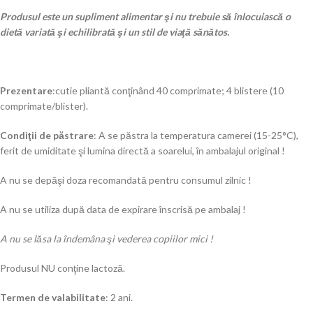
Produsul este un supliment alimentar şi nu trebuie să înlocuiască o
dietă variată şi echilibrată şi un stil de viaţă sănătos.
Prezentare
:cutie pliantă conţinând 40 comprimate; 4 blistere (10
comprimate/blister).
Condiţii de păstrare
: A se păstra la temperatura camerei (15-25°C),
ferit de umiditate şi lumina directă a soarelui, în ambalajul original !
A nu se depăşi doza recomandată pentru consumul zilnic !
A nu se utiliza după data de expirare înscrisă pe ambalaj !
A nu se lăsa la îndemâna şi vederea copiilor mici !
Produsul NU conţine lactoză.
Termen de valabilitate
: 2 ani.