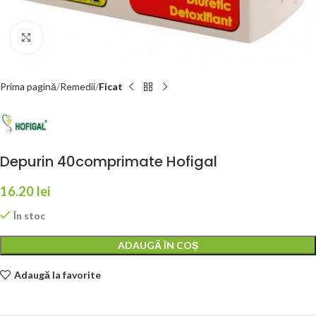
Faceți click pentru a mări
Prima pagină
Remedii
Ficat
Depurin 40comprimate Hofigal
16.20
lei
În stoc
ADAUGĂ ÎN COȘ
Adaugă la favorite