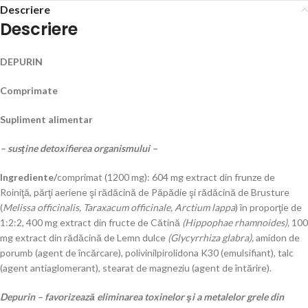
Descriere
Descriere
DEPURIN
Comprimate
Supliment alimentar
– susţine detoxifierea organismului –
Ingrediente/
comprimat (1200 mg): 604 mg extract din frunze de
Roiniţă, părţi aeriene şi rădăcină de Păpădie şi rădăcină de Brusture
(
Melissa officinalis,
Taraxacum officinale, Arctium lappa
) în proporţie de
1:2:2, 400 mg extract din fructe de Cătină
(Hippophae rhamnoides),
100
mg extract din rădăcină de Lemn dulce
(Glycyrrhiza glabra),
amidon de
porumb (agent de încărcare), polivinilpirolidona K30 (emulsifiant), talc
(agent antiaglomerant), stearat de magneziu (agent de întărire).
Depurin – favorizează eliminarea toxinelor şi a metalelor grele din