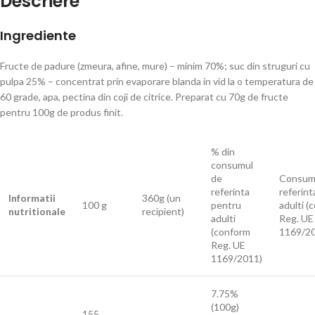
Descriere
Ingrediente
Fructe de padure (zmeura, afine, mure) – minim 70%; suc din struguri cu
pulpa 25% – concentrat prin evaporare blanda in vid la o temperatura de
60 grade, apa, pectina din coji de citrice. Preparat cu 70g de fructe
pentru 100g de produs finit.
% din
consumul
de
Consum
referinta
referint
Informatii
360g (un
100 g
pentru
adulti (
nutritionale
recipient)
adulti
Reg. UE
(conform
1169/2
Reg. UE
1169/2011)
7.75%
(100g)
155