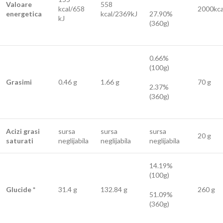
Valoare
558
kcal/658
2000kca
energetica
kcal/2369kJ
27.90%
kJ
(360g)
0.66%
(100g)
Grasimi
0.46 g
1.66 g
70 g
2.37%
(360g)
Acizi grasi
sursa
sursa
sursa
20 g
saturati
neglijabila
neglijabila
neglijabila
14.19%
(100g)
Glucide *
31.4 g
132.84 g
260 g
51.09%
(360g)