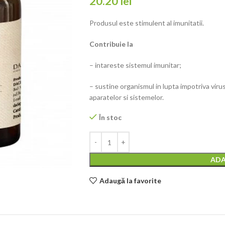
20.20
lei
Produsul este stimulent al imunitatii.
Contribuie la
– intareste sistemul imunitar;
– sustine organismul in lupta impotriva virusur
aparatelor si sistemelor.
În stoc
ADA
Adaugă la favorite