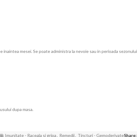
e inaintea mesei. Se poate administra la nevoie sau in perioada sezonului
dusului dupa masa.
i:
Imunitate - Raceala si gripa
,
Remedii
,
Tincturi - Gemoderivate
Share: