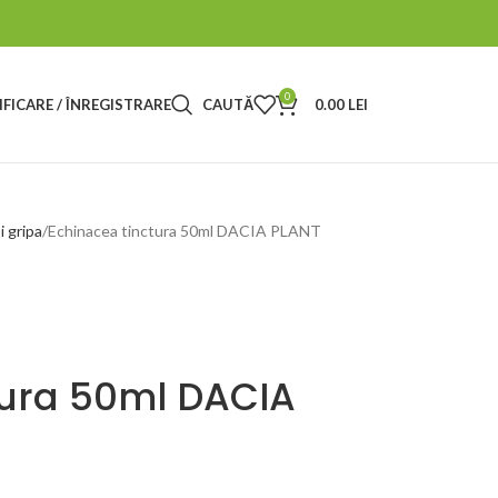
0
FICARE / ÎNREGISTRARE
CAUTĂ
0.00
LEI
i gripa
Echinacea tinctura 50ml DACIA PLANT
tura 50ml DACIA