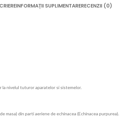
CRIERE
INFORMAȚII SUPLIMENTARE
RECENZII (0)
r la nivelul tuturor aparatelor si sistemelor.
rt de masa) din parti aeriene de echinacea (Echinacea purpurea).