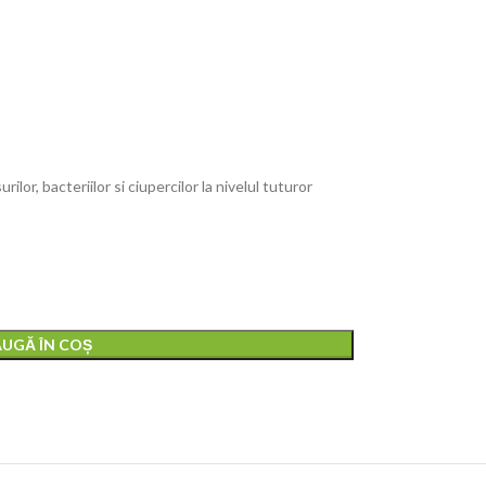
ilor, bacteriilor si ciupercilor la nivelul tuturor
UGĂ ÎN COȘ