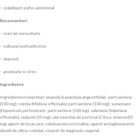
– stabilizant psiho-emotional
Recomandari:
– stari de nervozitate
– tulburari psihoafective
– depresii
– anxietate si stres
Ingrediente
Ingrediente/comprimat: lavanda (Lavandula angustifolia)- parti aeriene
(100 mg); roinita (Melissa officinalis) parti aeriene (100 mg); sunatoare
(Hypericum perforatum)- parti aeriene (100 mg), valeriana (Valeriana
officinalis), radacini (50 mg); ulei esential de portocal (Citrus sinensis)(5
mg) agent de incarcare: celuloza microcristalina; agenti antiaglomeranti:
dioxid de siliciu coloidal, stearat de magneziu vegetal.