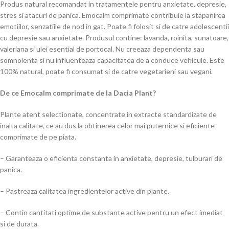
Produs natural recomandat in tratamentele pentru anxietate, depresie,
stres si atacuri de panica. Emocalm comprimate contribuie la stapanirea
emotiilor, senzatiile de nod in gat. Poate fi folosit si de catre adolescentii
cu depresie sau anxietate. Produsul contine: lavanda, roinita, sunatoare,
valeriana si ulei esential de portocal. Nu creeaza dependenta sau
somnolenta si nu influenteaza capacitatea de a conduce vehicule. Este
100% natural, poate fi consumat si de catre vegetarieni sau vegani.
De ce Emocalm comprimate de la Dacia Plant?
Plante atent selectionate, concentrate in extracte standardizate de
inalta calitate, ce au dus la obtinerea celor mai puternice si eficiente
comprimate de pe piata.
– Garanteaza o eficienta constanta in anxietate, depresie, tulburari de
panica.
– Pastreaza calitatea ingredientelor active din plante.
– Contin cantitati optime de substante active pentru un efect imediat
si de durata.