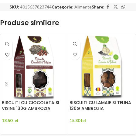
SKU:
4015637823744
Categorie:
Alimente
Share:
Produse similare
BISCUITI CU CIOCOLATA SI
BISCUITI CU LAMAIE SI TELINA
VISINE 130G AMBROZIA
130G AMBROZIA
18.50
lei
15.80
lei
ADAUGĂ ÎN COȘ
ADAUGĂ ÎN COȘ