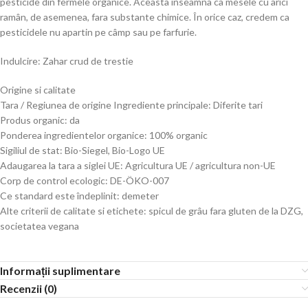
pesticide din fermele organice. Aceasta înseamna ca mesele cu arici
ramân, de asemenea, fara substante chimice. În orice caz, credem ca
pesticidele nu apartin pe câmp sau pe farfurie.
Indulcire: Zahar crud de trestie
Origine si calitate
Tara / Regiunea de origine Ingrediente principale: Diferite tari
Produs organic: da
Ponderea ingredientelor organice: 100% organic
Sigiliul de stat: Bio-Siegel, Bio-Logo UE
Adaugarea la tara a siglei UE: Agricultura UE / agricultura non-UE
Corp de control ecologic: DE-ÖKO-007
Ce standard este îndeplinit: demeter
Alte criterii de calitate si etichete: spicul de grâu fara gluten de la DZG,
societatea vegana
Informații suplimentare
Recenzii (0)