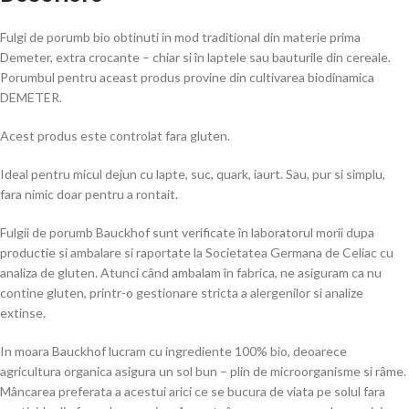
Fulgi de porumb bio obtinuti in mod traditional din materie prima
Demeter, extra crocante – chiar si în laptele sau bauturile din cereale.
Porumbul pentru aceast produs provine din cultivarea biodinamica
DEMETER.
Acest produs este controlat fara gluten.
Ideal pentru micul dejun cu lapte, suc, quark, iaurt. Sau, pur si simplu,
fara nimic doar pentru a rontait.
Fulgii de porumb Bauckhof sunt verificate în laboratorul morii dupa
productie si ambalare si raportate la Societatea Germana de Celiac cu
analiza de gluten. Atunci când ambalam în fabrica, ne asiguram ca nu
contine gluten, printr-o gestionare stricta a alergenilor si analize
extinse.
In moara Bauckhof lucram cu ingrediente 100% bio, deoarece
agricultura organica asigura un sol bun – plin de microorganisme si râme.
Mâncarea preferata a acestui arici ce se bucura de viata pe solul fara