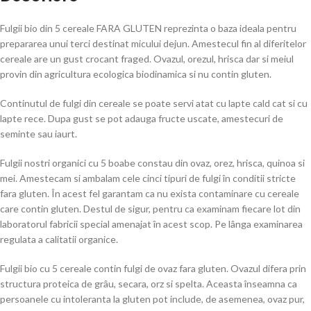
Fulgii bio din 5 cereale FARA GLUTEN reprezinta o baza ideala pentru
prepararea unui terci destinat micului dejun. Amestecul fin al diferitelor
cereale are un gust crocant fraged. Ovazul, orezul, hrisca dar si meiul
provin din agricultura ecologica biodinamica si nu contin gluten.
Continutul de fulgi din cereale se poate servi atat cu lapte cald cat si cu
lapte rece. Dupa gust se pot adauga fructe uscate, amestecuri de
seminte sau iaurt.
Fulgii nostri organici cu 5 boabe constau din ovaz, orez, hrisca, quinoa si
mei. Amestecam si ambalam cele cinci tipuri de fulgi în conditii stricte
fara gluten. În acest fel garantam ca nu exista contaminare cu cereale
care contin gluten. Destul de sigur, pentru ca examinam fiecare lot din
laboratorul fabricii special amenajat în acest scop. Pe lânga examinarea
regulata a calitatii organice.
Fulgii bio cu 5 cereale contin fulgi de ovaz fara gluten. Ovazul difera prin
structura proteica de grâu, secara, orz si spelta. Aceasta înseamna ca
persoanele cu intoleranta la gluten pot include, de asemenea, ovaz pur,