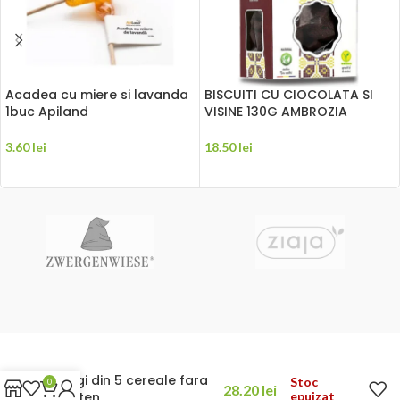
Acadea cu miere si lavanda
BISCUITI CU CIOCOLATA SI
1buc Apiland
VISINE 130G AMBROZIA
3.60
lei
18.50
lei
ADAUGĂ ÎN COȘ
ADAUGĂ ÎN COȘ
Fulgi din 5 cereale fara
Stoc
0
28.20
lei
gluten
epuizat