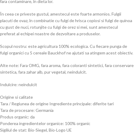
fara contaminare, în dieta lor.
În ceea ce priveste gustul, amestecul este foarte armonios. Fulgii
placuti de ovaz, în combinatie cu fulgi de hrisca copiosi si fulgi de quinoa
cu gust de nuci, rotunjite cu fulgi de orez si mei, sunt amestecul
preferat al echipei noastre de dezvoltare a produselor.
Scopul nostru: este agricultura 100% ecologica. Cu fiecare punga de
fulgi organici cu 5 cereale Bauckhof ne ajutati sa atingem acest obiectiv.
Alte note: Fara OMG, fara aroma, fara coloranti sintetici, fara conservare
sintetica, fara zahar alb, pur vegetal, neindulcit.
Indulcire: neindulcit
Origine si calitate
Tara / Regiunea de origine Ingrediente principale: diferite tari
Tara de procesare: Germania
Produs organic: da
Ponderea ingredientelor organice: 100% organic
Sigiliul de stat: Bio-Siegel, Bio-Logo UE