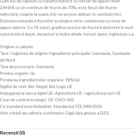
Gem bio de capsuni cu rubarba indulcit cu nectar de agave FARA
ZAHAR cu un continut de fructe de 70%, este facut din fructe
selectate, coapte la soare, într-un proces delicat, în cantitati mici.
Dulceata naturala a fructelor ecologice este completata cu sirop de
agave valoros. Cu 18 soiuri, gradina noastra de fructe îndulceste în mod
natural micul dejun, deserturi si multe altele, torturi, lapte, înghetata s.a.
Origine si calitate
Tara / regiunea de origine Ingrediente principale: Germania, Germania
de Nord
Tara de procesare: Germania
Produs organic: da
Ponderea ingredientelor organice: 98% bio
Sigiliul de stat: Bio-Siegel, Bio-Logo UE
Adaugarea la tara a siglei UE: Agricultura UE / agricultura non-UE
Corp de control ecologic: DE-ÖKO-005
Ce standard este îndeplinit: Standardul CEE 848/2018
Alte criterii de calitate si etichete: Gigla fara gluten a DZG
Recenzii (0)