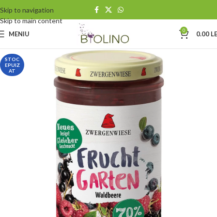
Skip to navigation
Skip to main content
0
MENIU
0.00
LE
STOC
EPUIZ
AT