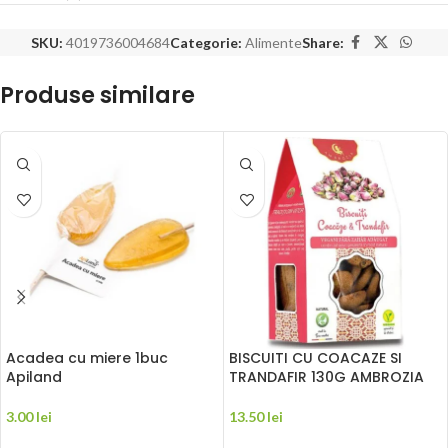
SKU:
4019736004684
Categorie:
Alimente
Share:
Produse similare
Acadea cu miere 1buc
BISCUITI CU COACAZE SI
Apiland
TRANDAFIR 130G AMBROZIA
3.00
lei
13.50
lei
ADAUGĂ ÎN COȘ
ADAUGĂ ÎN COȘ