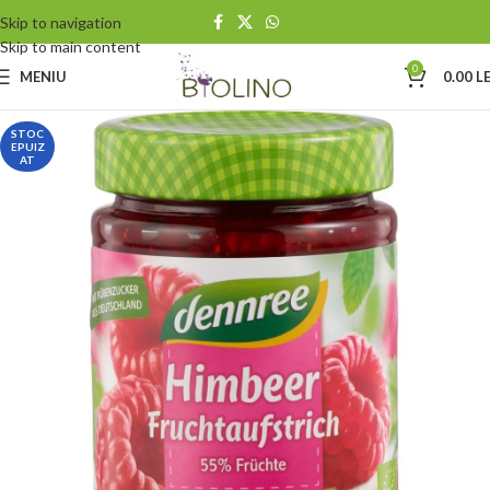
Skip to navigation
Skip to main content
0
MENIU
0.00
LE
STOC
EPUIZ
AT