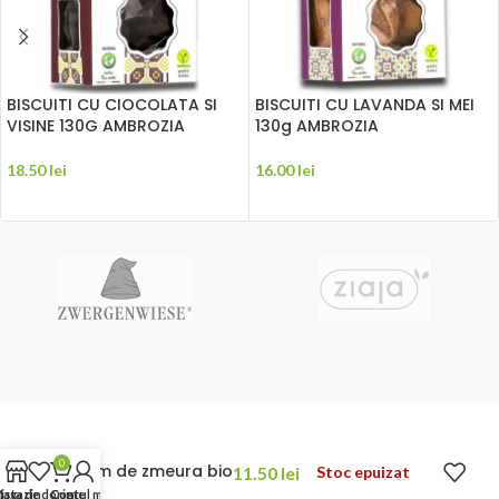
BISCUITI CU CIOCOLATA SI
BISCUITI CU LAVANDA SI MEI
VISINE 130G AMBROZIA
130g AMBROZIA
18.50
lei
16.00
lei
ADAUGĂ ÎN COȘ
ADAUGĂ ÎN COȘ
0
Gem de zmeura bio
11.50
lei
Stoc epuizat
agazin
ista de dorințe
Coș
Contul meu