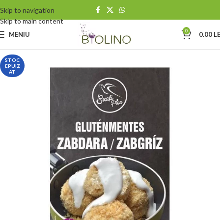
Skip to navigation
Skip to main content
0
MENIU
0.00
LE
STOC
EPUIZ
AT