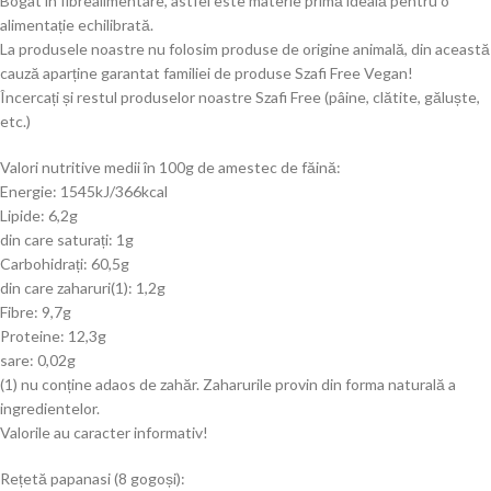
Bogat în fibrealimentare, astfel este materie primă ideală pentru o
alimentație echilibrată.
La produsele noastre nu folosim produse de origine animală, din această
cauză aparține garantat familiei de produse Szafi Free Vegan!
Încercați și restul produselor noastre Szafi Free (pâine, clătite, găluște,
etc.)
Valori nutritive medii în 100g de amestec de făină:
Energie: 1545kJ/366kcal
Lipide: 6,2g
din care saturați: 1g
Carbohidrați: 60,5g
din care zaharuri(1): 1,2g
Fibre: 9,7g
Proteine: 12,3g
sare: 0,02g
(1) nu conține adaos de zahăr. Zaharurile provin din forma naturală a
ingredientelor.
Valorile au caracter informativ!
Rețetă papanasi (8 gogoși):