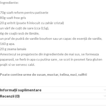
Ingrediente:
70g szafi reform pentru patiserie
80g szafi free gris
20 g eritrit (poate fi înlocuit cu zahăr cristal)
un vârf de cuțit de sare (cca 0,5g),
6g de coajă rasă de lămâie,
un praf de pudră de vanilie bourbon sau un capac de esență de vanilie,
160 g apa.
20 g zeama lamaie
Amestecul se pregateste din ingredientele de mai sus, se formeaza
papanasii, se fierb in apa cu putina sare , se scot in pesmet fara gluten
prajit si se servesc calzi.
Poate contine urme de susan, mustar, telina, nuci, sulfiti
Informații suplimentare
Recenzii (0)