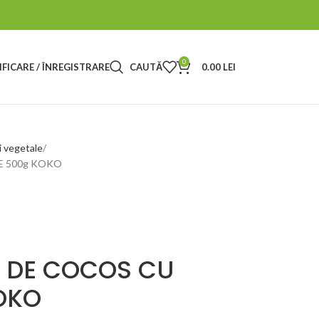
0
FICARE / ÎNREGISTRARE
CAUTĂ
0.00
LEI
i vegetale
E 500g KOKO
E DE COCOS CU
KOKO