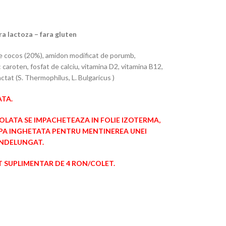
ra lactoza – fara gluten
e cocos (20%), amidon modificat de porumb,
 caroten, fosfat de calciu, vitamina D2, vitamina B12,
actat (S. Thermophilus, L. Bulgaricus
)
TA.
OLATA SE IMPACHETEAZA
IN FOLIE IZOTERMA,
 APA INGHETATA PENTRU MENTINEREA UNEI
INDELUNGAT.
 SUPLIMENTAR DE 4 RON/COLET.