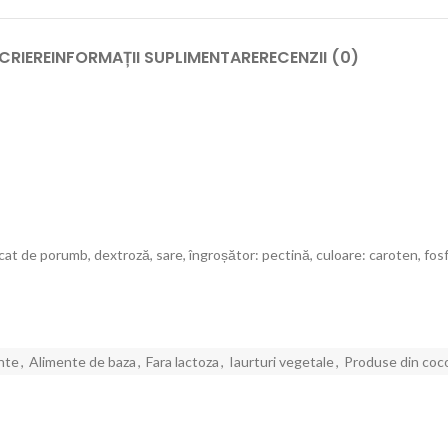
CRIERE
INFORMAȚII SUPLIMENTARE
RECENZII (0)
 de porumb, dextroză, sare, îngroșător: pectină, culoare: caroten, fosfa
nte
,
Alimente de baza
,
Fara lactoza
,
Iaurturi vegetale
,
Produse din coc