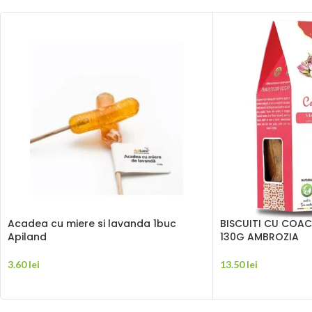
Acadea cu miere si lavanda 1buc
BISCUITI CU COAC
Apiland
130G AMBROZIA
3.60
lei
13.50
lei
ADAUGĂ ÎN COȘ
ADAUGĂ ÎN COȘ