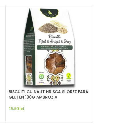
BISCUITI CU NAUT HRISCA SI OREZ FARA
DROPSURI ADIO
GLUTEN 130G AMBROZIA
SONNENTOR
15.50
lei
17.20
lei
ADAUGĂ ÎN COȘ
ADAUGĂ ÎN CO