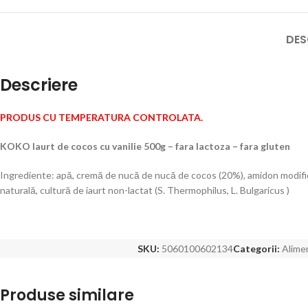
DES
Descriere
PRODUS CU TEMPERATURA CONTROLATA.
KOKO Iaurt de cocos cu vanilie 500g – fara lactoza – fara gluten
Ingrediente:
apă, cremă de nucă de nucă de cocos (20%), amidon modificat
naturală, cultură de iaurt non-lactat (S. Thermophilus, L. Bulgaricus
)
SKU:
5060100602134
Categorii:
Alime
Produse similare