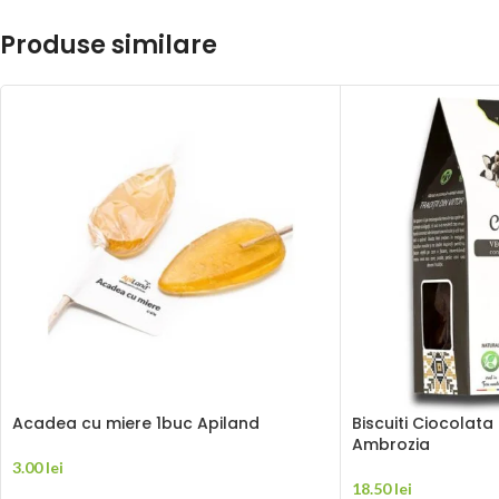
Produse similare
Acadea cu miere 1buc Apiland
Biscuiti Ciocolata
Ambrozia
3.00
lei
18.50
lei