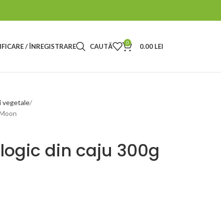
0
FICARE / ÎNREGISTRARE
CAUTĂ
0.00
LEI
i vegetale
t Moon
logic din caju 300g