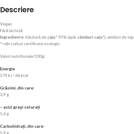
Descriere
Vegan
Fără lactoză
Ingrediente:
băutură de
caju
* 95% (apă,
sâmburi caju
*), amidon de tapi
*=din culturi certificate ecologic.
Valori nutritionale/100g:
Energie
274 kJ / 66 kcal
Grăsimi, din care:
3,9 g
– acizi grași saturați
1,6 g
Carbohidrați, din care:
5,9 g