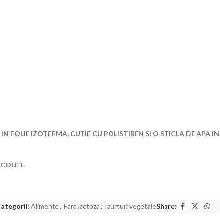
A
IN FOLIE IZOTERMA, CUTIE CU POLISTIREN SI O STICLA DE APA
/COLET.
ategorii:
Alimente
,
Fara lactoza
,
Iaurturi vegetale
Share: