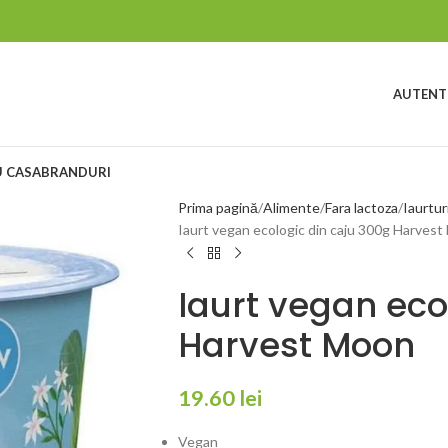
AUTENTI
 CASA
BRANDURI
Prima pagină
Alimente
Fara lactoza
Iaurtur
Iaurt vegan ecologic din caju 300g Harves
Iaurt vegan eco
Harvest Moon
19.60
lei
Vegan