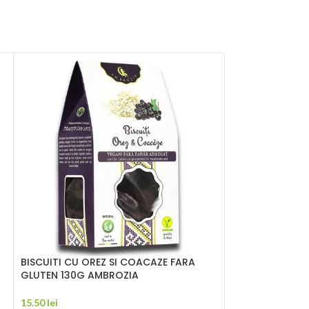
BISCUITI CU OREZ SI COACAZE FARA
BISCUITI CU RO
GLUTEN 130G AMBROZIA
AMBROZIA
15.50
lei
13.50
lei