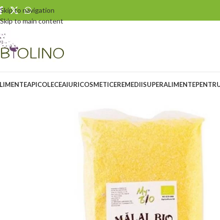
Skip to navigation
Skip to main content
LIMENTE
APICOLE
CEAIURI
COSMETICE
REMEDII
SUPERALIMENTE
PENTRU