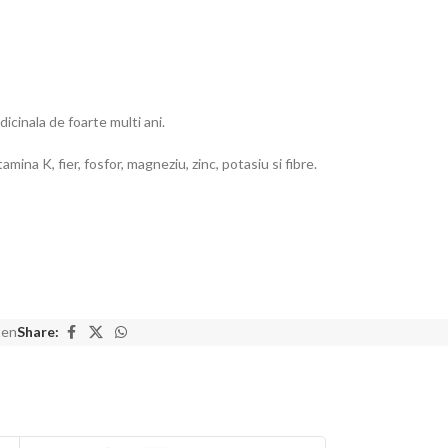
icinala de foarte multi ani.
ina K, fier, fosfor, magneziu, zinc, potasiu si fibre.
ten
Share: