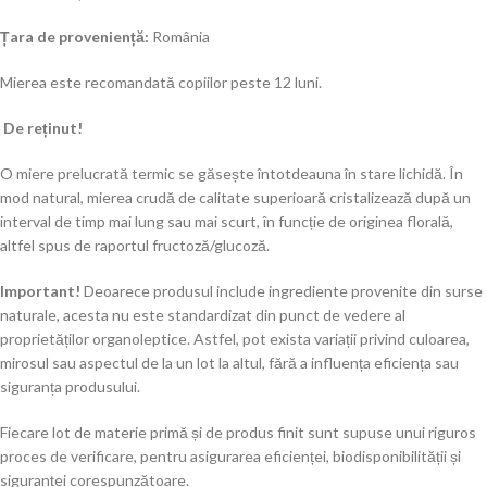
Țara de proveniență:
România
Mierea este recomandată copiilor peste 12 luni.
De reținut!
O miere prelucrată termic se găsește întotdeauna în stare lichidă. În
mod natural, mierea crudă de calitate superioară cristalizează după un
interval de timp mai lung sau mai scurt, în funcție de originea florală,
altfel spus de raportul fructoză/glucoză.
Important!
Deoarece produsul include ingrediente provenite din surse
naturale, acesta nu este standardizat din punct de vedere al
proprietăților organoleptice. Astfel, pot exista variații privind culoarea,
mirosul sau aspectul de la un lot la altul, fără a influența eficiența sau
siguranța produsului.
Fiecare lot de materie primă și de produs finit sunt supuse unui riguros
proces de verificare, pentru asigurarea eficienței, biodisponibilității și
siguranței corespunzătoare.