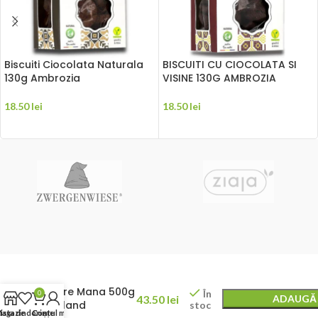
Biscuiti Ciocolata Naturala
BISCUITI CU CIOCOLATA SI
130g Ambrozia
VISINE 130G AMBROZIA
18.50
lei
18.50
lei
ADAUGĂ ÎN COȘ
ADAUGĂ ÎN COȘ
Miere Mana 500g
În
0
43.50
lei
ADAUGĂ 
Apiland
stoc
agazin
ista de dorințe
Coș
Contul meu