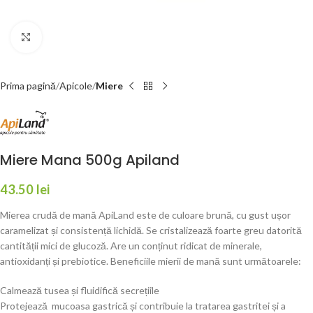
Faceți click pentru a mări
Prima pagină
Apicole
Miere
Miere Mana 500g Apiland
43.50
lei
Mierea crudă de mană ApiLand este de culoare brună, cu gust ușor
caramelizat și consistență lichidă. Se cristalizează foarte greu datorită
cantității mici de glucoză. Are un conținut ridicat de minerale,
antioxidanți și prebiotice. Beneficiile mierii de mană sunt următoarele:
Calmează tusea și fluidifică secrețiile
Protejează mucoasa gastrică și contribuie la tratarea gastritei și a