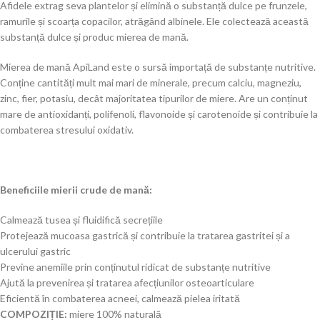
Afidele extrag seva plantelor și elimină o substanță dulce pe frunzele,
ramurile și scoarța copacilor, atrăgând albinele. Ele colectează această
substanță dulce și produc mierea de mană.
Mierea de mană ApiLand este o sursă importață de substanțe nutritive.
Conține cantități mult mai mari de minerale, precum calciu, magneziu,
zinc, fier, potasiu, decât majoritatea tipurilor de miere. Are un conținut
mare de antioxidanți, polifenoli, flavonoide și carotenoide și contribuie la
combaterea stresului oxidativ.
Beneficiile mierii crude de mană:
Calmează tusea și fluidifică secrețiile
Protejează mucoasa gastrică și contribuie la tratarea gastritei și a
ulcerului gastric
Previne anemiile prin conținutul ridicat de substanțe nutritive
Ajută la prevenirea și tratarea afecțiunilor osteoarticulare
Eficientă în combaterea acneei, calmează pielea iritată
COMPOZIȚIE:
miere 100% naturală