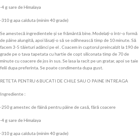
-4 g sare de Himalaya
-310 g apa calduta (minim 40 grade)
Se amestecă ingredientele și se frământă bine. Modelați-o într-o formă
de pâine alungită, apoi lăsați-o să se odihnească timp de 10 minute. Să
facem 3-5 tăieturi adânci pe el . Coacem in cuptorul preincalzit la 190 de
grade pe o tava tapetata cu hartie de copt siliconata timp de 70 de
minute cu coacere de jos in sus. Se lasa la racit pe un gratar, apoi se taie
felii dupa preferinta. Se poate condimenta dupa gust.
RETETA PENTRU 6 BUCATI DE CHILE SAU O PAINE INTREAGA
Ingrediente :
-250 g amestec de făină pentru pâine de casă, fără coacere
-4 g sare de Himalaya
-310 g apa calduta (minim 40 grade)