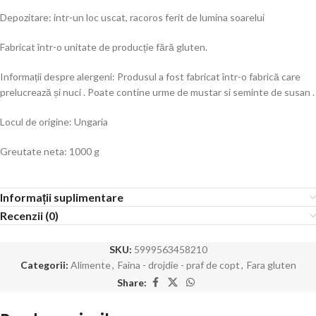
Depozitare: intr-un loc uscat, racoros ferit de lumina soarelui
Fabricat într-o unitate de producție fără gluten.
Informații despre alergeni: Produsul a fost fabricat într-o fabrică care
prelucrează și nuci . Poate contine urme de mustar si seminte de susan .
Locul de origine: Ungaria
Greutate neta: 1000 g
Informații suplimentare
Recenzii (0)
SKU:
5999563458210
Categorii:
Alimente
,
Faina - drojdie - praf de copt
,
Fara gluten
Share: