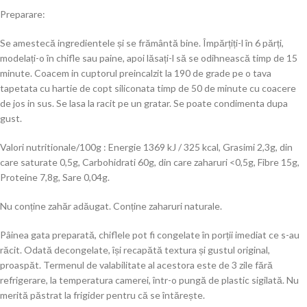
Preparare:
Se amestecă ingredientele și se frământă bine. Împărțiți-l în 6 părți,
modelați-o în chifle sau paine, apoi lăsați-l să se odihnească timp de 15
minute. Coacem in cuptorul preincalzit la 190 de grade pe o tava
tapetata cu hartie de copt siliconata timp de 50 de minute cu coacere
de jos in sus. Se lasa la racit pe un gratar. Se poate condimenta dupa
gust.
Valori nutritionale/100g : Energie 1369 kJ / 325 kcal, Grasimi 2,3g, din
care saturate 0,5g, Carbohidrati 60g, din care zaharuri <0,5g, Fibre 15g,
Proteine 7,8g, Sare 0,04g.
Nu conține zahăr adăugat. Conține zaharuri naturale.
Pâinea gata preparată, chiflele pot fi congelate în porții imediat ce s-au
răcit. Odată decongelate, își recapătă textura și gustul original,
proaspăt. Termenul de valabilitate al acestora este de 3 zile fără
refrigerare, la temperatura camerei, într-o pungă de plastic sigilată. Nu
merită păstrat la frigider pentru că se întărește.