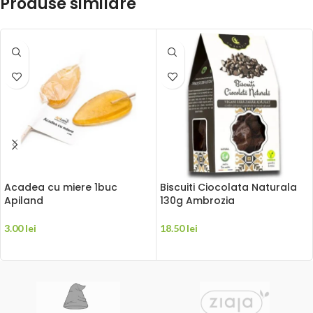
Produse similare
Acadea cu miere 1buc
Biscuiti Ciocolata Naturala
Apiland
130g Ambrozia
3.00
lei
18.50
lei
ADAUGĂ ÎN COȘ
ADAUGĂ ÎN COȘ