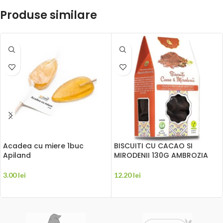
Produse similare
Acadea cu miere 1buc
BISCUITI CU CACAO SI
Apiland
MIRODENII 130G AMBROZIA
3.00
lei
12.20
lei
ADAUGĂ ÎN COȘ
ADAUGĂ ÎN COȘ