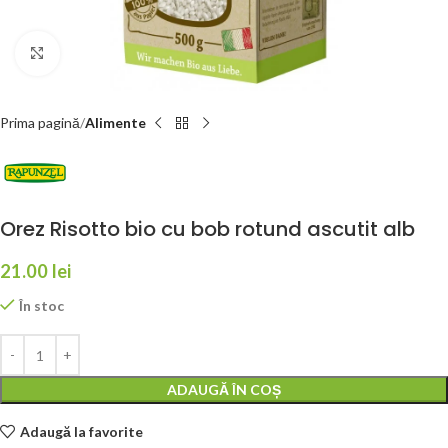
Faceți click pentru a mări
Prima pagină
Alimente
Orez Risotto bio cu bob rotund ascutit alb
21.00
lei
În stoc
ADAUGĂ ÎN COȘ
Adaugă la favorite