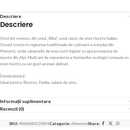
Descriere
Descriere
Orez bio cremos, din soiul „Ribe”, soiul clasic de orez risotto italian.
Orezul creste în regiunea traditionala de cultivare a orezului din
Piemont, unde câmpurile de orez sunt irigate cu apa proaspata de
munte din Alpi. Multi ani de experienta a fermierilor ecologici creeaza un
orez risotto cu un gust aromat delicat.
Întrebuintare:
Ideal pentru Risotto, Paella, salate de orez.
Informații suplimentare
Recenzii (0)
SKU:
4006040125891
Categorie:
Alimente
Share: