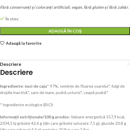
Fără conservanți și coloranți artificiali, vegan, fără gluten și fără zahăr.
În stoc
ADAUGĂ ÎN COȘ
Adaugă la favorite
Descriere
Descriere
Ingrediente:
nuci de caju
* 97%, semințe de floarea soarelui*, fulgi de
drojdie inactivă*, sare de mare, pudră usturoi*, ceapă pudră*
* ingrediente ecologice (BIO)
Informații nutriționale/100 g produs:
Valoare energetică 557,9 kcal,
2334,5 kj grăsimi 42,6 g (din care grăsimi saturate 7,1 g), glucide 20.8 g
(din care zaharuri 4,4 g) proteine 20,8 g, sare 2,9 g.