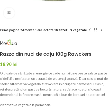
Faceți click pentru a mări
Prima pagină
Alimente
Fara lactoza
Branzeturi vegetale
Razzo din nuci de caju 100g Rawckers
18.90
lei
O ploaie de sănătate și energie ce cade numai bine peste salate, paste
și deliciile preferate, strecurată de gluten și lactoză. Doar caju și praf de
stele! Alternativa vegetală #Rawckers înlocuișete parmesanul clasic,
reinterpretând un gust ce bucură natura, satisface gustul și crează
dependență la fiecare masă, pentru că e bun de-l presari peste toate!
Alternativă vegetală la parmesan.