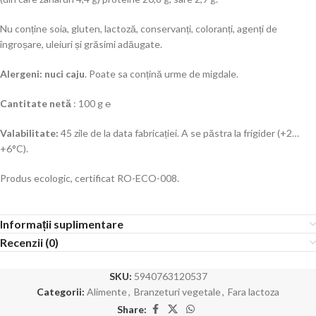
Nu conține soia, gluten, lactoză, conservanți, coloranți, agenți de
îngroșare, uleiuri și grăsimi adăugate.
Alergeni: nuci caju
. Poate sa conțină urme de migdale.
Cantitate netă
: 100 g ℮
Valabilitate:
45 zile de la data fabricației. A se păstra la frigider (+2…
+6°C).
Produs ecologic, certificat RO-ECO-008.
Informații suplimentare
Recenzii (0)
SKU:
5940763120537
Categorii:
Alimente
,
Branzeturi vegetale
,
Fara lactoza
Share: