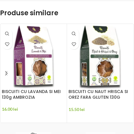
Produse similare
BISCUITI CU LAVANDA SI MEI
BISCUITI CU NAUT HRISCA SI
130g AMBROZIA
OREZ FARA GLUTEN 130G
AMBROZIA
16.00
lei
15.50
lei
ADAUGĂ ÎN COȘ
ADAUGĂ ÎN COȘ