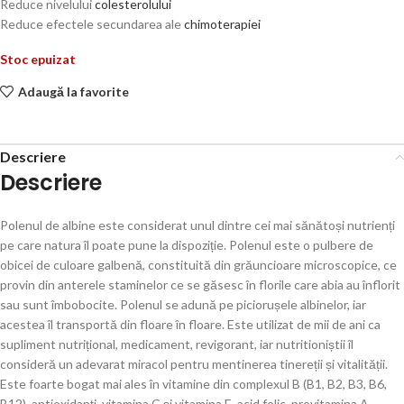
Reduce nivelului
colesterolului
Reduce efectele secundarea ale
chimoterapiei
Stoc epuizat
Adaugă la favorite
Descriere
Descriere
Polenul de albine este considerat unul dintre cei mai sănătoși nutrienți
pe care natura îl poate pune la dispoziție. Polenul este o pulbere de
obicei de culoare galbenă, constituită din grăuncioare microscopice, ce
provin din anterele staminelor ce se găsesc în florile care abia au înflorit
sau sunt îmbobocite. Polenul se adună pe piciorușele albinelor, iar
acestea îl transportă din floare în floare. Este utilizat de mii de ani ca
supliment nutrițional, medicament, revigorant, iar nutritioniștii îl
consideră un adevarat miracol pentru mentinerea tinereții și vitalității.
Este foarte bogat mai ales în vitamine din complexul B (B1, B2, B3, B6,
B12), antioxidanți, vitamina C și vitamina E, acid folic, provitamina A.