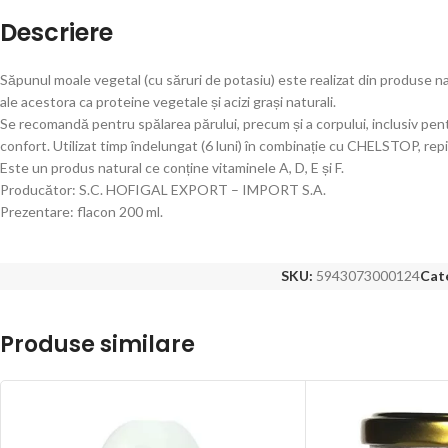
Descriere
Săpunul moale vegetal (cu săruri de potasiu) este realizat din produse natu
ale acestora ca proteine vegetale și acizi grași naturali.
Se recomandă pentru spălarea părului, precum și a corpului, inclusiv pen
confort. Utilizat timp îndelungat (6 luni) în combinație cu CHELSTOP, re
Este un produs natural ce conține vitaminele A, D, E și F.
Producător: S.C. HOFIGAL EXPORT – IMPORT S.A.
Prezentare: flacon 200 ml.
SKU:
5943073000124
Cate
Produse similare