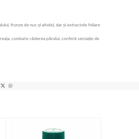
ui, frunze de nuc și altele), dar și extractele foliare
treața, combate căderea părului, conferă senzație de
STOC
EPUIZ
AT