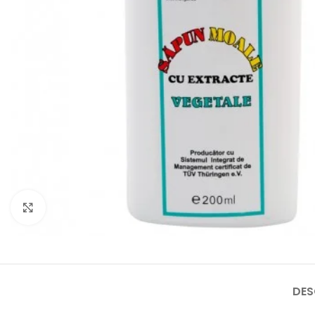
Faceți click pentru a mări
DES