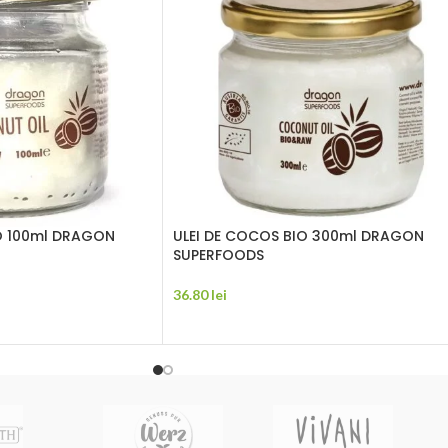
O 100ml DRAGON
ULEI DE COCOS BIO 300ml DRAGON
SUPERFOODS
36.80
lei
ADAUGĂ ÎN COȘ