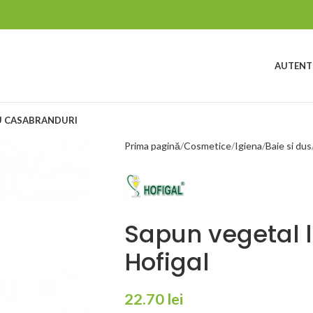
AUTENTI
 CASA
BRANDURI
Prima pagină
Cosmetice
Igiena
Baie si dus
Sapun vegetal l
Hofigal
22.70
lei