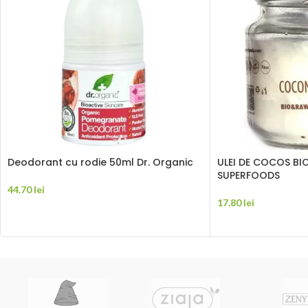
Deodorant cu rodie 50ml Dr. Organic
ULEI DE COCOS BI
SUPERFOODS
44.70
lei
17.80
lei
ADAUGĂ ÎN COȘ
ADAUGĂ ÎN COȘ