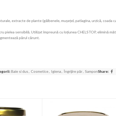
rale, extracte de plante (gălbenele, mușețel, patlagina, urzică, coada calul
tru pielea sensibilă. Utilizat împreună cu loțiunea CHELSTOP, elimină mă
pigmentează părul cărunt.
gorii:
Baie si dus
,
Cosmetice
,
Igiena
,
Îngrijire păr
,
Sampon
Share: