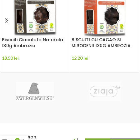
Biscuiti Ciocolata Naturala
BISCUITI CU CACAO SI
130g Ambrozia
MIRODENII 130G AMBROZIA
18.50
lei
12.20
lei
ADAUGĂ ÎN COȘ
ADAUGĂ ÎN COȘ
Scortisora
Ceylon