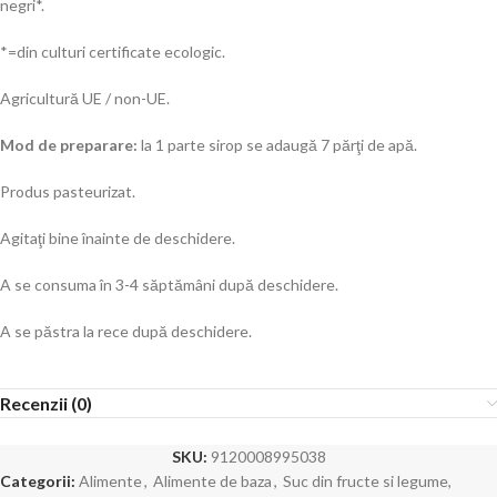
negri*.
*=din culturi certificate ecologic.
Agricultură UE / non-UE.
Mod de preparare:
la 1 parte sirop se adaugă 7 părţi de apă.
Produs pasteurizat.
Agitaţi bine înainte de deschidere.
A se consuma în 3-4 săptămâni după deschidere.
A se păstra la rece după deschidere.
Recenzii (0)
SKU:
9120008995038
Categorii:
Alimente
,
Alimente de baza
,
Suc din fructe si legume,