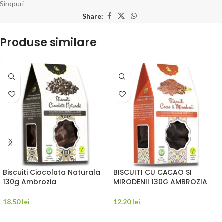
Siropuri
Share:
Produse similare
Biscuiti Ciocolata Naturala
BISCUITI CU CACAO SI
130g Ambrozia
MIRODENII 130G AMBROZIA
18.50
lei
12.20
lei
ADAUGĂ ÎN COȘ
ADAUGĂ ÎN COȘ