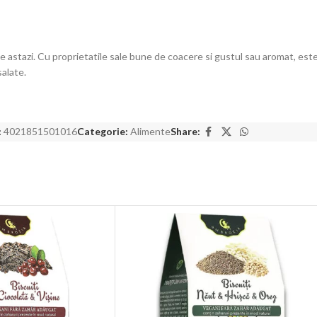
de astazi. Cu proprietatile sale bune de coacere si gustul sau aromat, es
salate.
:
4021851501016
Categorie:
Alimente
Share: