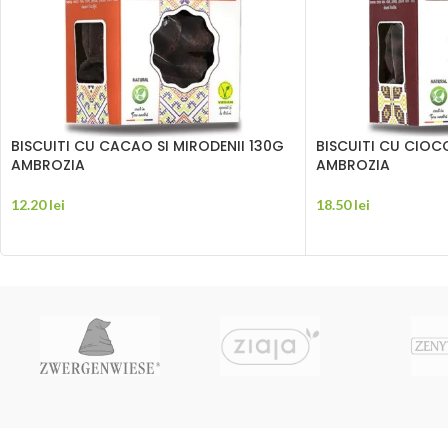
BISCUITI CU CACAO SI MIRODENII 130G
BISCUITI CU CIOCO
AMBROZIA
AMBROZIA
12.20
lei
18.50
lei
ADAUGĂ ÎN COȘ
ADAUGĂ ÎN COȘ