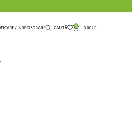
0
FICARE / ÎNREGISTRARE
CAUTĂ
0.00
LEI