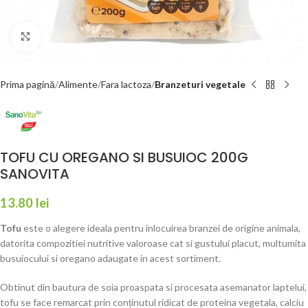
Faceți click pentru a mări
Prima pagină
Alimente
Fara lactoza
Branzeturi vegetale
TOFU CU OREGANO SI BUSUIOC 200G
SANOVITA
13.80
lei
Tofu
este o alegere ideala pentru inlocuirea branzei de origine animala,
datorita compozitiei nutritive valoroase cat si gustului placut, multumita
busuiocului si oregano adaugate in acest sortiment.
Obtinut din bautura de soia proaspata si procesata asemanator laptelui,
tofu se face remarcat prin conținutul ridicat de proteina vegetala, calciu