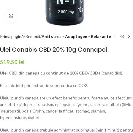
Faceți click pentru a mări
Prima pagină
Remedii
Anti stres - Adaptogen - Relaxante
Ulei Canabis CBD 20% 10g Cannapol
519.50
lei
Ulei CBD din canepa cu continut de 20% CBD/CBDa
(canabidiol).
Este obtinut prin extractie supercritica cu CO2.
Uleiul pur din cânepă are un efect benefic pentru foarte multe afecțiuni:
anxietate și depresie, autism, epilepsie, migrene, scleroza multipla (SM),
neuropatii, boala Crohn, cancer la fificat, stomac, plămâni,
hipertensiune, diabet.
Uleiul pur din cânepă trebuie administrat sublingual (min 1 minut) pentru