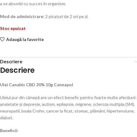
a se absorbi cu succes în organism.
Mod de administrare:
2 picaturi de 2 ori pe zi.
Stoc epuizat
Adaugă la favorite
Descriere
Descriere
Ulei Canabis CBD 20% 10g Cannapol
Uleiul pur din cânepă are un efect benefic pentru foarte multe afecțiuni:
anxietate și depresie, autism, epilepsie, migrene, scleroza multipla (SM),
neuropatii, boala Crohn, cancer la ficat, stomac, plămâni, hipertensiune,
diabet.
Beneficii: