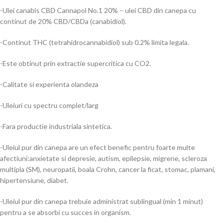
-Ulei canabis CBD Cannapol No.1 20% – ulei CBD din canepa cu
continut de 20% CBD/CBDa (canabidiol).
-Continut THC (tetrahidrocannabidiol) sub 0.2% limita legala.
-Este obtinut prin extractie supercritica cu CO2.
-Calitate si experienta olandeza
-Uleiuri cu spectru complet/larg
-Fara productie industriala sintetica.
-Uleiul pur din canepa are un efect benefic pentru foarte multe
afectiuni:anxietate si depresie, autism, epilepsie, migrene, scleroza
multipla (SM), neuropatii, boala Crohn, cancer la ficat, stomac, plamani,
hipertensiune, diabet.
-Uleiul pur din canepa trebuie administrat sublingual (min 1 minut)
pentru a se absorbi cu succes in organism.