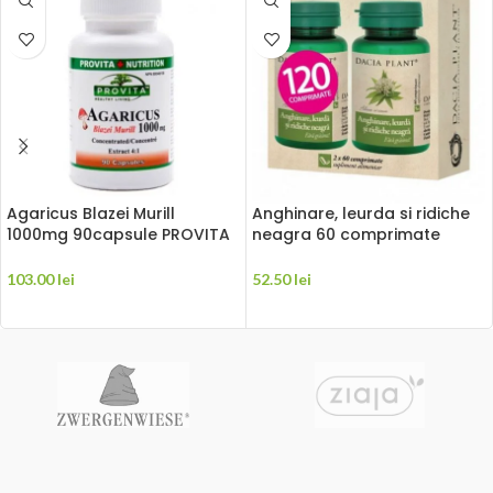
Agaricus Blazei Murill
Anghinare, leurda si ridiche
1000mg 90capsule PROVITA
neagra 60 comprimate
NUTRITION
DACIA PLANT 1+1 Gratuit
103.00
lei
52.50
lei
ADAUGĂ ÎN COȘ
ADAUGĂ ÎN COȘ