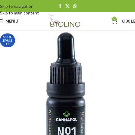
Skip to navigation
Skip to main content
0
MENIU
0.00
LE
STOC
EPUIZ
AT