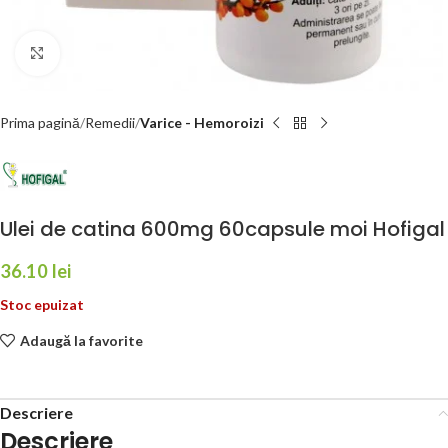
Faceți click pentru a mări
Prima pagină
Remedii
Varice - Hemoroizi
Ulei de catina 600mg 60capsule moi Hofigal
36.10
lei
Stoc epuizat
Adaugă la favorite
Descriere
Descriere