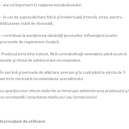
– are rol important în reglarea metabolismului;
– în caz de suprasolicitare fizică şi intelectuală intensă, stres, pentru
înlăturarea stării de oboseală;
–
contribuie la menţinerea sănătăţii ţesuturilor, influenţând pozitiv
procesele de regenerare tisulară.
Produsul este bine tolerat, fără contraindicaţii semnalate până acum la
dozele şi ritmul de administrare recomandate.
În sarcină şi perioada de alăptare, precum şi la copii până la vârsta de 3
ani este necesară recomandarea specialistului.
La apariţia unor efecte nedorite se întrerupe administrarea produsului şi
se recomandă consultarea medicului sau farmacistului.
Instrucţiuni de utilizare: