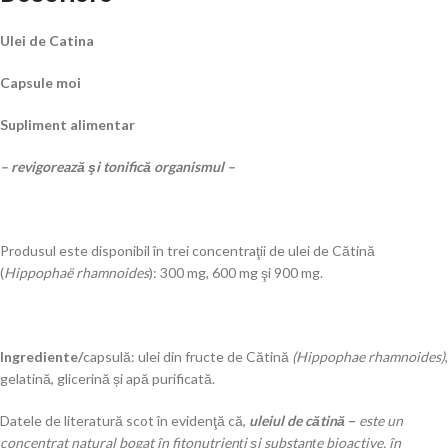
Ulei de Catina
Capsule moi
Supliment alimentar
– revigorează şi tonifică organismul –
Produsul este disponibil în trei concentraţii de ulei de Cătină
(
Hippophaë rhamnoides
): 300 mg, 600 mg şi 900 mg.
Ingrediente/
capsulă: ulei din fructe de Cătină
(Hippophae rhamnoides)
,
gelatină, glicerină și apă purificată.
Datele de literatură scot în evidenţă că,
uleiul de cătină
–
este un
concentrat natural bogat în fitonutrienţi şi substanţe bioactive, în