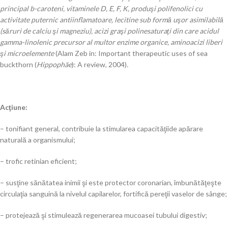
principal
b-caroteni, vitaminele D, E, F, K, produşi polifenolici cu
activitate puternic antiinflamatoare, lecitine sub formă uşor asimilabilă
(săruri de calciu şi magneziu), acizi graşi polinesaturaţi din care acidul
gamma-linolenic precursor al multor enzime organice, aminoacizi liberi
şi microelemente
(Alam Zeb in: Important therapeutic uses of sea
buckthorn (
Hippophäe
): A review, 2004)
.
Acţiune:
– tonifiant general, contribuie la stimularea capacităţiide apărare
naturală a organismului;
– trofic retinian eficient;
– susţine sănătatea inimii şi este protector coronarian, îmbunătăţeşte
circulaţia sanguină la nivelul capilarelor, fortifică pereţii vaselor de sânge;
– protejează şi stimulează regenerarea mucoasei tubului digestiv;