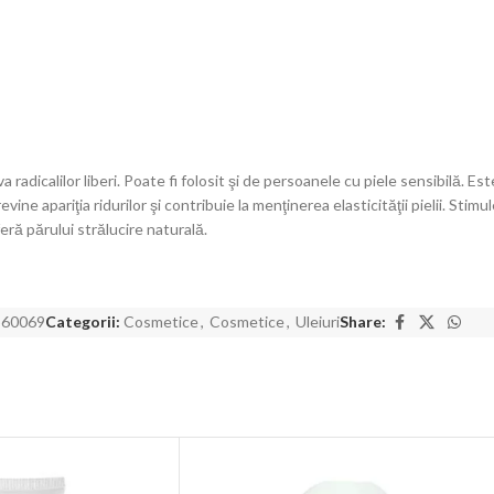
radicalilor liberi.
Poate fi folosit şi de persoanele cu piele sensibilă. Es
evine apariţia ridurilor şi contribuie la menţinerea elasticităţii pielii. Sti
eră părului strălucire naturală.
560069
Categorii:
Cosmetice
,
Cosmetice
,
Uleiuri
Share: