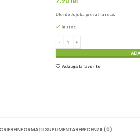
7.90
lei
Ulei de Jojoba presat la rece.
În stoc
ADA
Adaugă la favorite
CRIERE
INFORMAȚII SUPLIMENTARE
RECENZII (0)