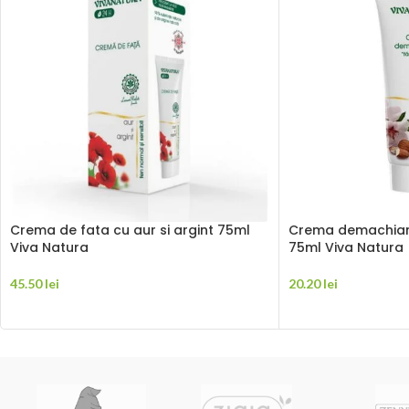
Crema de fata cu aur si argint 75ml
Crema demachiant
Viva Natura
75ml Viva Natura
45.50
lei
20.20
lei
ADAUGĂ ÎN COȘ
ADAUGĂ ÎN COȘ