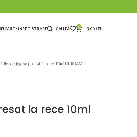
0
FICARE / ÎNREGISTRARE
CAUTĂ
0.00
LEI
e
Ulei de jojoba presat la rece 10ml HERBAVIT
resat la rece 10ml