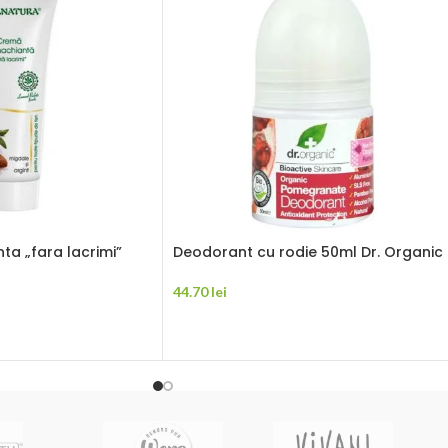
a „fara lacrimi”
Deodorant cu rodie 50ml Dr. Organic
44.70
lei
ADAUGĂ ÎN COȘ