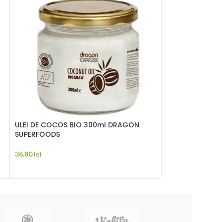
ULEI DE COCOS BIO 300ml DRAGON
Ulei esential de
SUPERFOODS
12.50
lei
36.80
lei
ADAUGĂ ÎN CO
ADAUGĂ ÎN COȘ