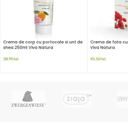
Crema de corp cu portocale si unt de
Crema de fata cu 
shea 250ml Viva Natura
Viva Natura
38.90
lei
45.50
lei
ADAUGĂ ÎN COȘ
ADAUGĂ ÎN COȘ