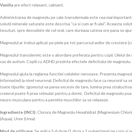
Vanilia
are efect relaxant, calmant.
Administrarea de magneziu pe cale transdermala este cea mai importanta
solutii minerale saturate este descrisa “ca si cum ar fi ulei”. Aceasta so
tesuturi, spre deosebire de cel oral, care dureaza cateva ore pana se ajun
Magneziul ar trebui aplicat pe piele pe tot parcursul anilor de crestere (
Magneziul transdermic este o abordare preferata pentru copii. Uleiul de mag
caz de autism. Copiii cu ADHD prezinta efectele deficitului de magnezi
Magneziul ajuta la reglarea functiei celulelor nervoase. Prezenta magneziu
informatiei) la nivel neuronal. Deficitul de magneziu face ca neuronii sa s
toate tipurile: zgomotul va parea excesiv de tare, lumina prea stralucitoar
creierul poate fi prea stimulat pentru a dormi. Deficitul de magneziu poa
neuro-musculara pentru a permite muschilor sa se relaxeze.
Ingrediente (INCI):
Clorura de Magneziu Hexahidrat (Magnesium Chloride H
(Aqua), Uree (Urea)
Mod de utilizare:
Se aplica 5-6 doze (1 doza = 1 pulverizare) pe corp si 