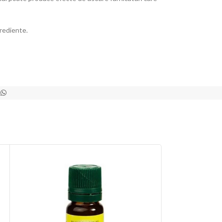
grediente.
STOC
EPUIZ
AT