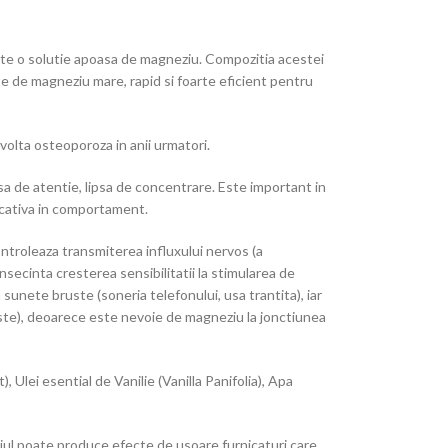
ste o solutie apoasa de magneziu. Compozitia acestei
ate de magneziu mare, rapid si foarte eficient pentru
zvolta osteoporoza in anii urmatori.
psa de atentie, lipsa de concentrare. Este important in
icativa in comportament.
controleaza transmiterea influxului nervos (a
nsecinta cresterea sensibilitatii la stimularea de
 sunete bruste (soneria telefonului, usa trantita), iar
niste), deoarece este nevoie de magneziu la jonctiunea
lei esential de Vanilie (Vanilla Panifolia), Apa
leiul poate produce efecte de usoare furnicaturi care