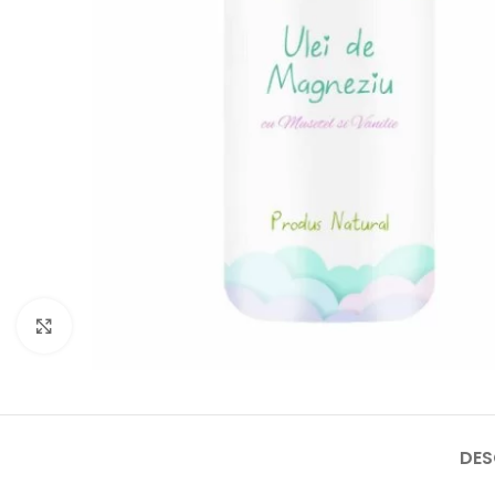
Faceți click pentru a mări
DES