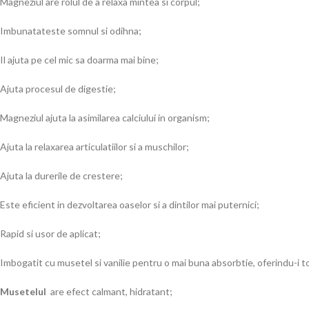
Magneziul are rolul de a relaxa mintea si corpul;
Imbunatateste somnul si odihna;
Il ajuta pe cel mic sa doarma mai bine;
Ajuta procesul de digestie;
Magneziul ajuta la asimilarea calciului in organism;
Ajuta la relaxarea articulatiilor si a muschilor;
Ajuta la durerile de crestere;
Este eficient in dezvoltarea oaselor si a dintilor mai puternici;
Rapid si usor de aplicat;
Imbogatit cu musetel si vanilie pentru o mai buna absorbtie, oferindu-i t
Musetelul
are efect calmant, hidratant;