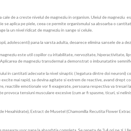
 cale de a creste nivelul de magneziu in organism. Uleiul de magneziu e
lutie se aplica pe piele, ceea ce permite organismului sa absoarba o cantit
ge la un nivel ridicat de magneziu in sange si celule.
copii, adolescenti) pana la varsta adulta, deoarece elimina sansele de a de
neziu este util copiilor cu iritabilitate, nervozitate, hiperactivitate, li
u. Aplicarea de magneziu transdermal a demonstrat o imbunatatire semnif
lui in cantitati adecvate la nivel sinaptic ( legatura dintre doi neuroni) 
e excite mai rapid, sa devina agitate si extrem de reactive, avand drept co
e, reactiile emotionale vor fi exagerate, persoana respectiva va tresari la
te provoca tensiuni musculare excesive (cum ar fi spasme, ticuri, si neli
exahidrate), Extract de Musetel (Chamomilla Recutita Flower Extract), U
se maseaza usor pana la absorbtia completa. Se repeta de 3-4 ori pe zi. U