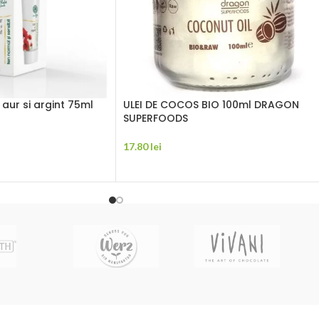
aur si argint 75ml
ULEI DE COCOS BIO 100ml DRAGON
SUPERFOODS
17.80
lei
ADAUGĂ ÎN COȘ