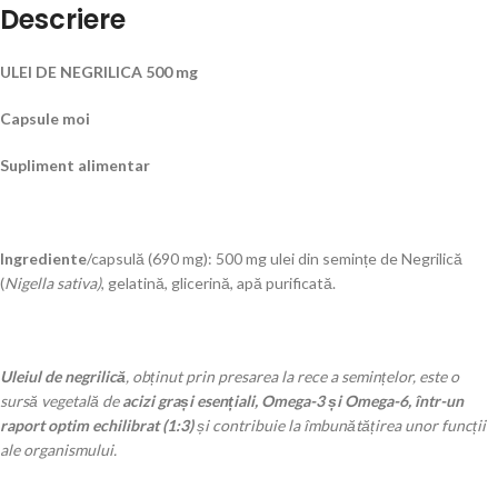
Descriere
ULEI DE NEGRILICA 500 mg
Capsule moi
Supliment alimentar
Ingrediente
/capsulă (690 mg): 500 mg ulei din semințe de Negrilică
(
Nigella sativa)
, gelatină, glicerină, apă purificată.
Uleiul de negrilică
, obținut prin presarea la rece a semințelor, este o
sursă vegetală de
acizi grași esențiali,
Omega-3 și Omega-6, într-un
raport optim echilibrat (1:3)
și
contribuie la îmbunătățirea unor funcții
ale organismului.