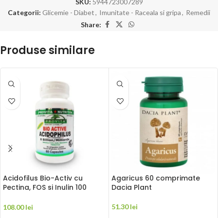
SKU:
5944723007289
Categorii:
Glicemie - Diabet
,
Imunitate - Raceala si gripa
,
Remedii
Share:
Produse similare
Acidofilus Bio-Activ cu
Agaricus 60 comprimate
Pectina, FOS si Inulin 100
Dacia Plant
capsule PROVITA NUTRITION
51.30
lei
108.00
lei