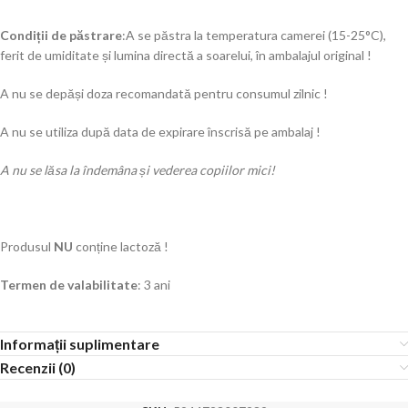
Condiții de păstrare
:A se păstra la temperatura camerei (15-25°C),
ferit de umiditate și lumina directă a soarelui, în ambalajul original !
A nu se depăși doza recomandată pentru consumul zilnic !
A nu se utiliza după data de expirare înscrisă pe ambalaj !
A nu se lăsa la îndemâna și vederea copiilor mici!
Produsul
NU
conține lactoză !
Termen de valabilitate
: 3 ani
Informații suplimentare
Recenzii (0)