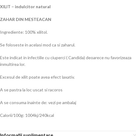
XILIT – indulcitor natural
ZAHAR DIN MESTEACAN
Ingrediente: 100% xilitol.
Se foloseste in acelasi mod ca si zaharul.
Este indicat in infectiile cu ciuperci ( Candida) deoarece nu favorizeaza
inmultirea lor.
Excesul de xilit poate avea efect laxativ.
A se pastra la loc uscat si racoros
A se consuma inainte de: vezi pe ambalaj
Calorii/100g: 1004kj/240kcal
Informații suplimentare