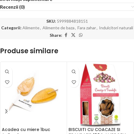
Recenzii (0)
SKU:
5999884818151
Categorii:
Alimente
,
Alimente de baza
,
Fara zahar
,
Indulcitori naturali
Share:
Produse similare
Acadea cu miere 1buc
BISCUITI CU COACAZE SI