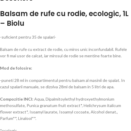
Balsam de rufe cu rodie, ecologic, 1L
– Biolu
-suficient pentru 35 de spalari-
Balsam de rufe cu extract de rodie, cu miros unic inconfundabil. Rufele
vor fi mai usor de calcat, iar mirosul de rodie se mentine foarte bine.
Mod de folosire:
-puneti 28 ml in compartimentul pentru balsam al masinii de spalat. In
cazul spalarii manuale, se dizolva 28ml de balsam in 5 litri de apa.
Compozitie INCI:
Aqua, Dipalmitoylethyl hydroxyethylmonium
methosulfate, Punica granatum fruit extract*, Helichrysum italicum
flower extract*, Isoamyl laurate, Isoamyl cocoate, Alcohol denat.,
Parfum**, Linalool**.
*ecologic