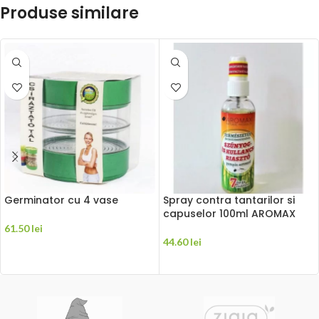
Produse similare
Germinator cu 4 vase
Spray contra tantarilor si
capuselor 100ml AROMAX
61.50
lei
44.60
lei
ADAUGĂ ÎN COȘ
ADAUGĂ ÎN COȘ