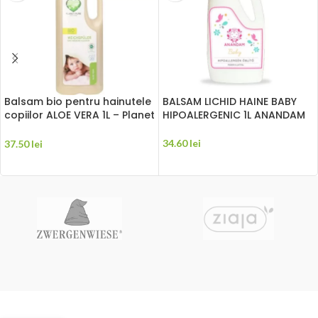
Balsam bio pentru hainutele
BALSAM LICHID HAINE BABY
copiilor ALOE VERA 1L – Planet
HIPOALERGENIC 1L ANANDAM
Pure
34.60
lei
37.50
lei
CITEȘTE MAI MULT
CITEȘTE MAI MULT