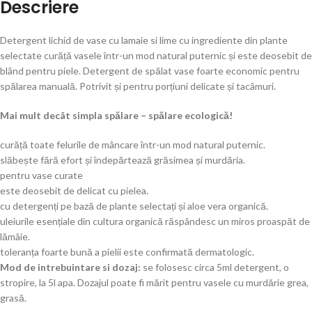
Descriere
Detergent lichid de vase cu lamaie si lime cu ingrediente din plante
selectate curăță vasele într-un mod natural puternic și este deosebit de
blând pentru piele. Detergent de spălat vase foarte economic pentru
spălarea manuală. Potrivit și pentru porțiuni delicate și tacâmuri.
Mai mult decât simpla spălare – spălare ecologică!
curăță toate felurile de mâncare într-un mod natural puternic.
slăbește fără efort și îndepărtează grăsimea și murdăria.
pentru vase curate
este deosebit de delicat cu pielea.
cu detergenți pe bază de plante selectați și aloe vera organică.
uleiurile esențiale din cultura organică răspândesc un miros proaspăt de
lămâie.
toleranța foarte bună a pielii este confirmată dermatologic.
Mod de intrebuintare si dozaj:
se folosesc circa 5ml detergent, o
stropire, la 5l apa. Dozajul poate fi mărit pentru vasele cu murdărie grea,
grasă.