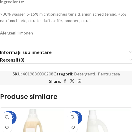
Ingrediente:
>30% wasser, 5-15% michtionisches tensid, anionisched tensid, <5%
natriumchlorid, citrate, duftstoffe, lomonen, citral.
Alergeni:
limonen
Informații suplimentare
Recenzii (0)
SKU:
4019886000208
Categorii:
Detergenti
,
Pentru casa
Share:
Produse similare
STOC
STOC
EPUIZ
EPUIZ
AT
AT