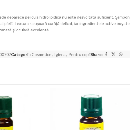
epede deoarece pelicula hidrolipidică nu este dezvoltată suficient. Şampo
pielii. Textura sa uşoară curăţă delicat, iar ingredientele active bogate în 
tanată şi oculară excelentă.
00707
Categorii:
Cosmetice
,
Igiena
,
Pentru copii
Share: