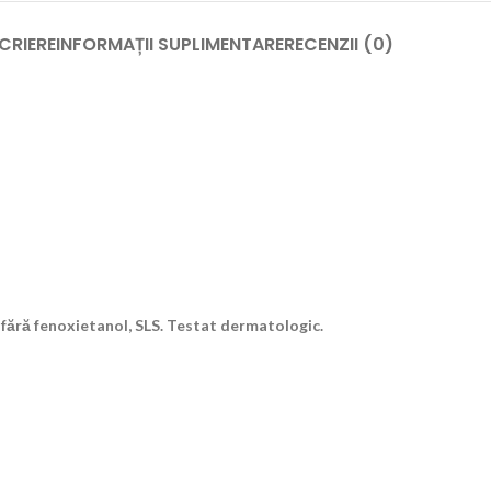
CRIERE
INFORMAȚII SUPLIMENTARE
RECENZII (0)
 fără fenoxietanol, SLS.
Testat dermatologic.