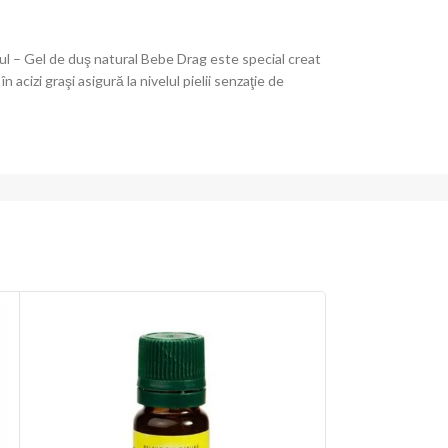
nul – Gel de duş natural Bebe Drag este special creat
acizi graşi asigură la nivelul pielii senzaţie de
STOC
EPUIZ
AT