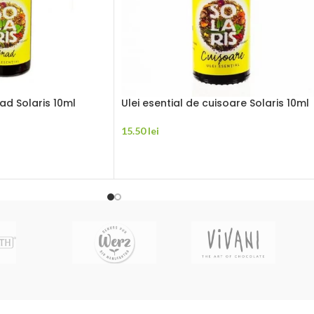
rad Solaris 10ml
Ulei esential de cuisoare Solaris 10ml
15.50
lei
ADAUGĂ ÎN COȘ