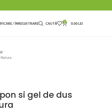
0
FICARE / ÎNREGISTRARE
CAUTĂ
0.00
LEI
ii
 Natura
on si gel de dus
ura