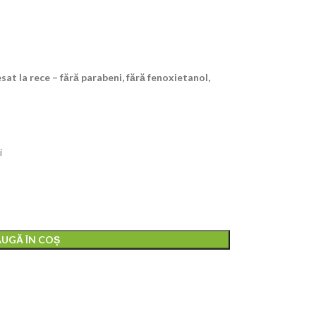
sat la rece – fără parabeni, fără fenoxietanol,
i
UGĂ ÎN COȘ