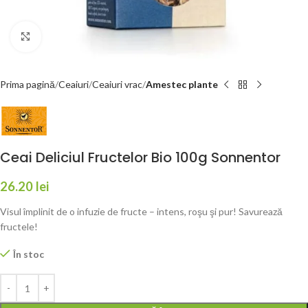
Faceți click pentru a mări
Prima pagină
Ceaiuri
Ceaiuri vrac
Amestec plante
Ceai Deliciul Fructelor Bio 100g Sonnentor
26.20
lei
Visul împlinit de o infuzie de fructe – intens, roşu şi pur! Savurează
fructele!
În stoc