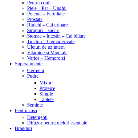
Pentru copii
Piele – Par – Unghii
Potenta – Fertilitate
Prostata
Rinichi – Cai urinare
Siropuri – sucuri
Stomac – Intestin – Cai biliare
Tincturi – Gemoderivate
Uleiuri de uz intern
Vitamine si Minerale
Varice – Hemoroizi
Superalimente
Germeni
Pudre
Mixuri
Proteice
Simple
Tablete
Seminte
Pentru casa
Detergenti
Difuzor pentru uleiuri esentiale
Branduri