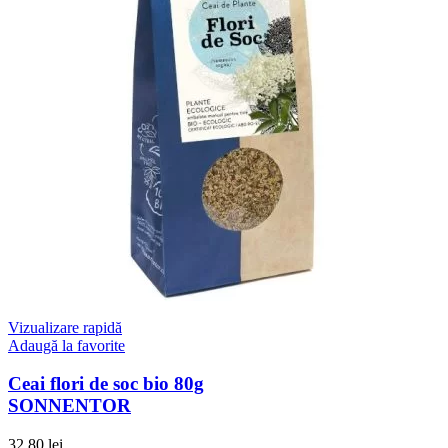
Vizualizare rapidă
Adaugă la favorite
Ceai flori de soc bio 80g
SONNENTOR
32.80
lei