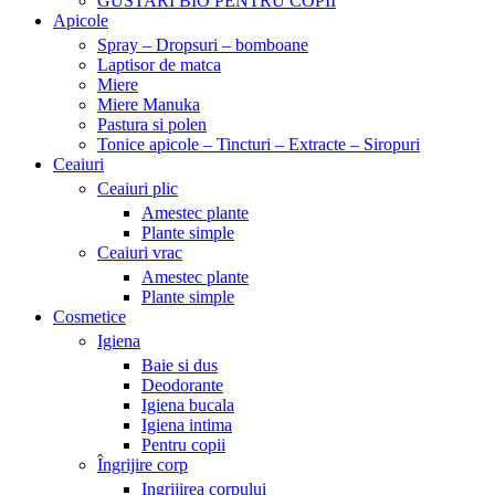
GUSTARI BIO PENTRU COPII
Apicole
Spray – Dropsuri – bomboane
Laptisor de matca
Miere
Miere Manuka
Pastura si polen
Tonice apicole – Tincturi – Extracte – Siropuri
Ceaiuri
Ceaiuri plic
Amestec plante
Plante simple
Ceaiuri vrac
Amestec plante
Plante simple
Cosmetice
Igiena
Baie si dus
Deodorante
Igiena bucala
Igiena intima
Pentru copii
Îngrijire corp
Ingrijirea corpului