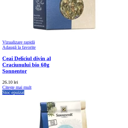
Vizualizare rapidă
Adaugă la favorite
Ceai Deliciul divin al
Craciunului bio 60g
Sonnentor
26.10
lei
Citește mai mult
Stoc epuizat