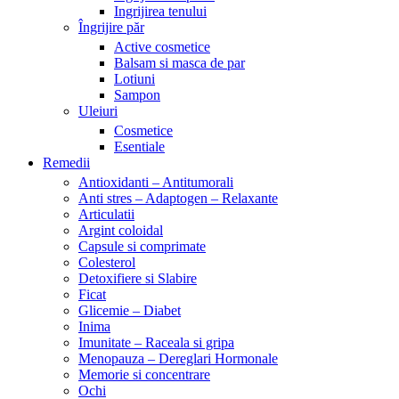
Ingrijirea tenului
Îngrijire păr
Active cosmetice
Balsam si masca de par
Lotiuni
Sampon
Uleiuri
Cosmetice
Esentiale
Remedii
Antioxidanti – Antitumorali
Anti stres – Adaptogen – Relaxante
Articulatii
Argint coloidal
Capsule si comprimate
Colesterol
Detoxifiere si Slabire
Ficat
Glicemie – Diabet
Inima
Imunitate – Raceala si gripa
Menopauza – Dereglari Hormonale
Memorie si concentrare
Ochi