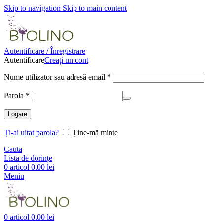
Skip to navigation
Skip to main content
Autentificare / Înregistrare
Autentificare
Creați un cont
Obligatoriu
Nume utilizator sau adresă email
*
Obligatoriu
Parola
*
Logare
Ți-ai uitat parola?
Ține-mă minte
Caută
Lista de dorințe
0
articol
0.00
lei
Meniu
0
articol
0.00
lei