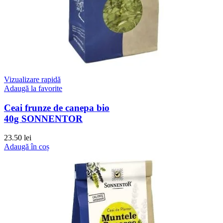
Vizualizare rapidă
Adaugă la favorite
Ceai frunze de canepa bio
40g SONNENTOR
23.50
lei
Adaugă în coș