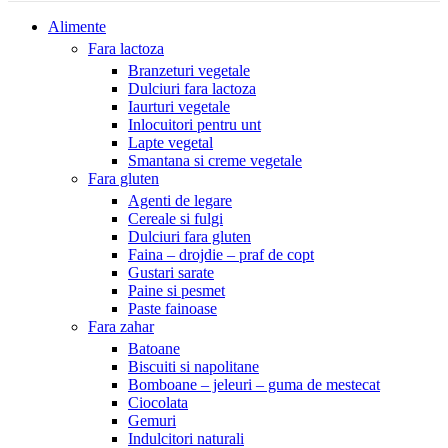
Alimente
Fara lactoza
Branzeturi vegetale
Dulciuri fara lactoza
Iaurturi vegetale
Inlocuitori pentru unt
Lapte vegetal
Smantana si creme vegetale
Fara gluten
Agenti de legare
Cereale si fulgi
Dulciuri fara gluten
Faina – drojdie – praf de copt
Gustari sarate
Paine si pesmet
Paste fainoase
Fara zahar
Batoane
Biscuiti si napolitane
Bomboane – jeleuri – guma de mestecat
Ciocolata
Gemuri
Indulcitori naturali