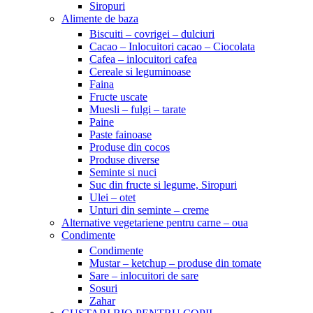
Siropuri
Alimente de baza
Biscuiti – covrigei – dulciuri
Cacao – Inlocuitori cacao – Ciocolata
Cafea – inlocuitori cafea
Cereale si leguminoase
Faina
Fructe uscate
Muesli – fulgi – tarate
Paine
Paste fainoase
Produse din cocos
Produse diverse
Seminte si nuci
Suc din fructe si legume, Siropuri
Ulei – otet
Unturi din seminte – creme
Alternative vegetariene pentru carne – oua
Condimente
Condimente
Mustar – ketchup – produse din tomate
Sare – inlocuitori de sare
Sosuri
Zahar