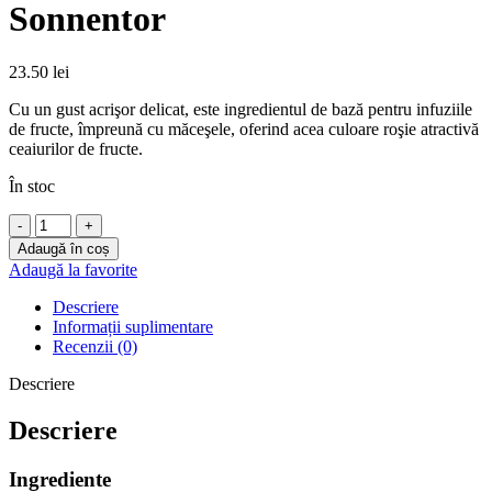
Sonnentor
23.50
lei
Cu un gust acrişor delicat, este ingredientul de bază pentru infuziile
de fructe, împreună cu măceşele, oferind acea culoare roşie atractivă
ceaiurilor de fructe.
În stoc
Cantitate
Ceai
Adaugă în coș
hibiscus
Adaugă la favorite
ecologic
80g
Descriere
Sonnentor
Informații suplimentare
Recenzii (0)
Descriere
Descriere
Ingrediente