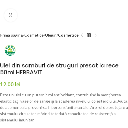
Faceți click pentru a mări
Prima pagină
Cosmetice
Uleiuri
Cosmetice
Ulei din samburi de struguri presat la rece
50ml HERBAVIT
12.00
lei
Este un ulei cu un puternic rol antioxidant, contribuind la menţinerea
elasticităţii vaselor de sânge şi la scăderea nivelului colesterolului
.
Ajută
de asemenea la prevenirea hipertensiunii arteriale. Are rol de protejare a
sistemului circulator, mărind totodată capacitatea de rezistenţă a
sistemului imunitar.