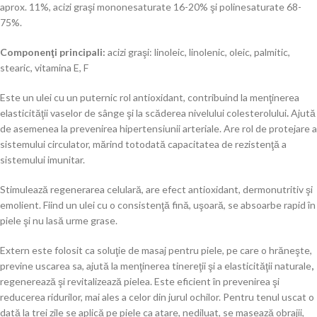
aprox. 11%, acizi graşi mononesaturate 16-20% şi polinesaturate 68-
75%.
Componenţi principali:
acizi graşi: linoleic, linolenic, oleic, palmitic,
stearic, vitamina E, F
Este un ulei cu un puternic rol antioxidant, contribuind la menţinerea
elasticităţii vaselor de sânge şi la scăderea nivelului colesterolului
.
Ajută
de asemenea la prevenirea hipertensiunii arteriale. Are rol de protejare a
sistemului circulator, mărind totodată capacitatea de rezistenţă a
sistemului imunitar.
Stimulează regenerarea celulară, are efect antioxidant, dermonutritiv şi
emolient. Fiind un ulei cu o consistenţă fină, uşoară, se absoarbe rapid în
piele şi nu lasă urme grase.
Extern este folosit ca soluţie de masaj pentru piele, pe care o hrăneşte,
previne uscarea sa, ajută la menţinerea tinereţii şi a elasticităţii naturale
,
regenerează şi revitalizează pielea. Este eficient în prevenirea şi
reducerea ridurilor, mai ales a celor din jurul ochilor. Pentru tenul uscat o
dată la trei zile se aplică pe piele ca atare, nediluat, se masează obrajii,