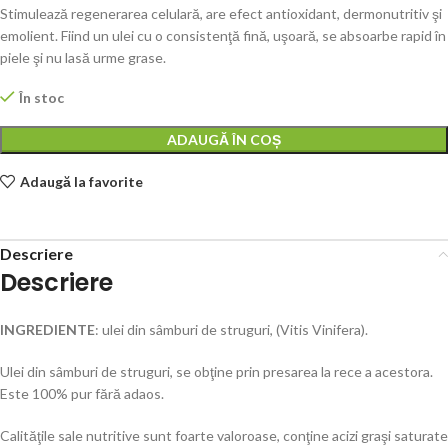
Stimulează regenerarea celulară, are efect antioxidant, dermonutritiv şi
emolient. Fiind un ulei cu o consistenţă fină, uşoară, se absoarbe rapid în
piele şi nu lasă urme grase.
În stoc
ADAUGĂ ÎN COȘ
Adaugă la favorite
Descriere
Descriere
INGREDIENTE
: ulei din sâmburi de struguri, (Vitis Vinifera).
Ulei din sâmburi de struguri, se obţine prin presarea la rece a acestora.
Este 100% pur fără adaos.
Calităţile sale nutritive sunt foarte valoroase, conţine acizi graşi saturate