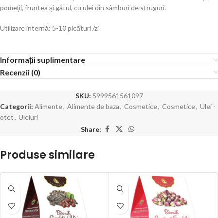
pomeţii, fruntea şi gâtul, cu ulei din sâmburi de struguri.
Utilizare internă: 5-10 picături /zi
Informații suplimentare
Recenzii (0)
SKU:
5999561561097
Categorii:
Alimente
,
Alimente de baza
,
Cosmetice
,
Cosmetice
,
Ulei -
otet
,
Uleiuri
Share:
Produse similare