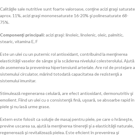
Calităţile sale nutritive sunt foarte valoroase, conţine acizi graşi saturate
aprox. 11%, acizi graşi mononesaturate 16-20% şi polinesaturate 68-
75%.
Componenţi principali:
acizi graşi: linoleic, linolenic, oleic, palmitic,
stearic, vitamina E, F
Este un ulei cu un puternic rol antioxidant, contribuind la menţinerea
elasticităţii vaselor de sânge şi la scăderea nivelului colesterolului
.
Ajută
de asemenea la prevenirea hipertensiunii arteriale. Are rol de protejare a
sistemului circulator, mărind totodată capacitatea de rezistenţă a
sistemului imunitar.
Stimulează regenerarea celulară, are efect antioxidant, dermonutritiv şi
emolient. Fiind un ulei cu o consistenţă fină, uşoară, se absoarbe rapid în
piele şi nu lasă urme grase.
Extern este folosit ca soluţie de masaj pentru piele, pe care o hrăneşte,
previne uscarea sa, ajută la menţinerea tinereţii şi a elasticităţii naturale
,
regenerează şi revitalizează pielea. Este eficient în prevenirea şi