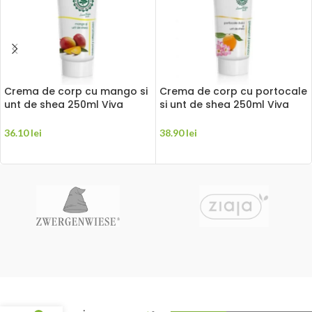
Crema de corp cu mango si
Crema de corp cu portocale
unt de shea 250ml Viva
si unt de shea 250ml Viva
Natura
Natura
36.10
lei
38.90
lei
ADAUGĂ ÎN COȘ
ADAUGĂ ÎN COȘ
Ulei din
samburi
de